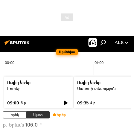
ՀԱՅ
Արմենիա
00:00
01:00
Ուղիղ եթեր
Ուղիղ եթեր
Լուրեր
Մամուլի տեսություն
09:00
09:35
6 ր
4 ր
Երեկ
Այսօր
Եթեր
ք. Երևան
106.0