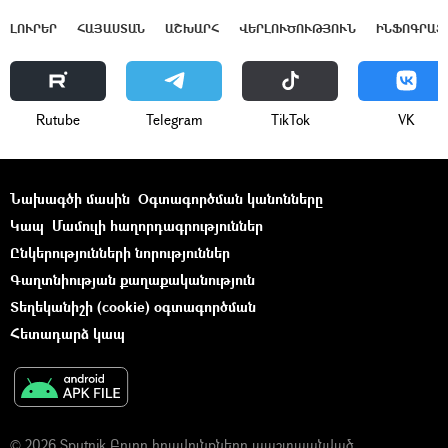
ԼՈՒՐԵՐ
ՀԱՅԱՍՏԱՆ
ԱՇԽԱՐՀ
ՎԵՐԼՈՒԾՈՒԹՅՈՒՆ
ԻՆՖՈԳՐԱՖ
Rutube
Telegram
ТikТоk
VK
Նախագծի մասին
Օգտագործման կանոնները
Կապ
Մամուլի հաղորդագրություններ
Ընկերությունների նորություններ
Գաղտնիության քաղաքականություն
Տեղեկանիշի (cookie) օգտագործման
Հետադարձ կապ
© 2026 Sputnik Բոլոր իրավունքները պաշտպանված