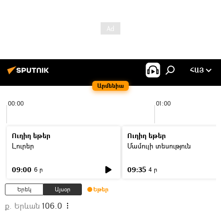
ՀԱՅ
Արմենիա
00:00
01:00
Ուղիղ եթեր
Ուղիղ եթեր
Լուրեր
Մամուլի տեսություն
09:00
09:35
6 ր
4 ր
Երեկ
Այսօր
Եթեր
ք. Երևան
106.0