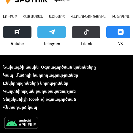
ԼՈՒՐԵՐ
ՀԱՅԱՍՏԱՆ
ԱՇԽԱՐՀ
ՎԵՐԼՈՒԾՈՒԹՅՈՒՆ
ԻՆՖՈԳՐԱՖ
Rutube
Telegram
ТikТоk
VK
Նախագծի մասին
Օգտագործման կանոնները
Կապ
Մամուլի հաղորդագրություններ
Ընկերությունների նորություններ
Գաղտնիության քաղաքականություն
Տեղեկանիշի (cookie) օգտագործման
Հետադարձ կապ