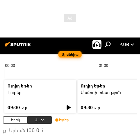
ՀԱՅ
Արմենիա
00:00
01:00
Ուղիղ եթեր
Ուղիղ եթեր
Լուրեր
Մամուլի տեսություն
09:00
09:30
5 ր
5 ր
Երեկ
Այսօր
Եթեր
ք. Երևան
106.0