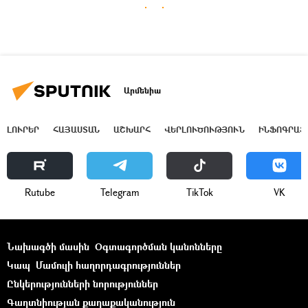
Արմենիա
ԼՈՒՐԵՐ
ՀԱՅԱՍՏԱՆ
ԱՇԽԱՐՀ
ՎԵՐԼՈՒԾՈՒԹՅՈՒՆ
ԻՆՖՈԳՐԱՖ
Rutube
Telegram
ТikТоk
VK
Նախագծի մասին
Օգտագործման կանոնները
Կապ
Մամուլի հաղորդագրություններ
Ընկերությունների նորություններ
Գաղտնիության քաղաքականություն