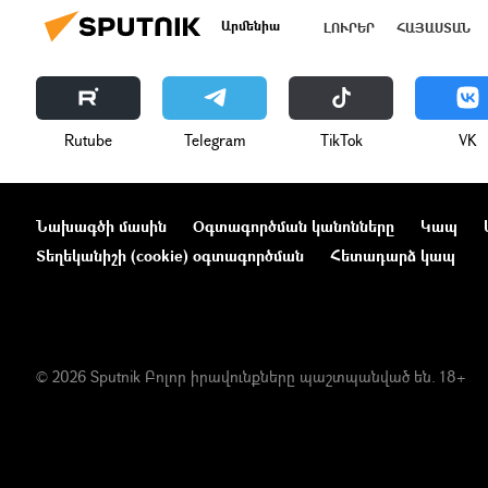
Արմենիա
ԼՈՒՐԵՐ
ՀԱՅԱՍՏԱՆ
Rutube
Telegram
ТikТоk
VK
Նախագծի մասին
Օգտագործման կանոնները
Կապ
Տեղեկանիշի (cookie) օգտագործման
Հետադարձ կապ
© 2026 Sputnik Բոլոր իրավունքները պաշտպանված են. 18+