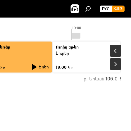
РУС
ՀԱՅ
19:00
 եթեր
Ուղիղ եթեր
ր
Լուրեր
Եթեր
19:00
6 ր
6 ր
ք. Երևան
106.0