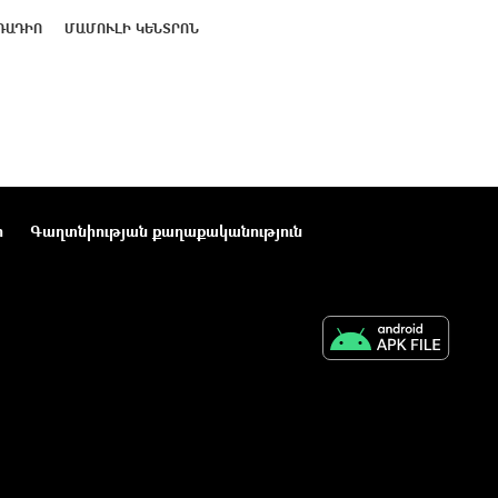
ՌԱԴԻՈ
ՄԱՄՈՒԼԻ ԿԵՆՏՐՈՆ
ր
Գաղտնիության քաղաքականություն