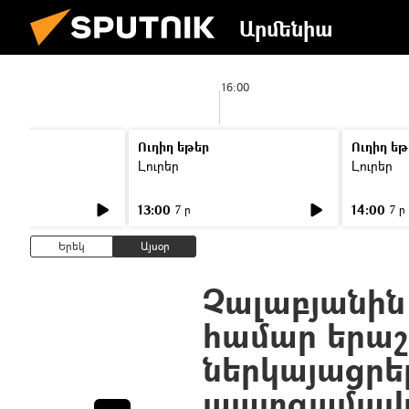
Արմենիա
16:00
Ուղիղ եթեր
Ուղիղ եթ
Լուրեր
Լուրեր
13:00
14:00
7 ր
7 ր
Երեկ
Այսօր
Չալաբյանին
համար երա
ներկայացրե
պատգամավո