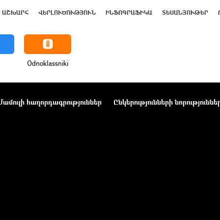
ԱՇԽԱՐՀ
ՎԵՐԼՈՒԾՈՒԹՅՈՒՆ
ԻՆՖՈԳՐԱՖԻԿԱ
ՏԵՍԱՆՅՈՒԹԵՐ
Odnoklassniki
Մամուլի հաղորդագրություններ
Ընկերությունների նորություննե