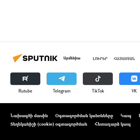
Արմենիա
ԼՈՒՐԵՐ
ՀԱՅԱՍՏԱՆ
Rutube
Telegram
ТikТоk
VK
Նախագծի մասին
Օգտագործման կանոնները
Կապ
Տեղեկանիշի (cookie) օգտագործման
Հետադարձ կապ