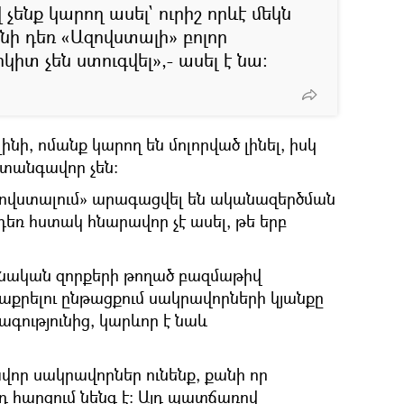
չենք կարող ասել` ուրիշ որևէ մեկն
անի դեռ «Ազովստալի» բոլոր
իտ չեն ստուգվել»,- ասել է նա։
նի, ոմանք կարող են մոլորված լինել, իսկ
տանգավոր չեն։
Ազովստալում» արագացվել են ականազերծման
եռ հստակ հնարավոր չէ ասել, թե երբ
աինական զորքերի թողած բազմաթիվ
աքրելու ընթացքում սակրավորների կյանքը
ագությունից, կարևոր է նաև
վոր սակրավորներ ունենք, քանի որ
դ հարցում նենգ է։ Այդ պատճառով