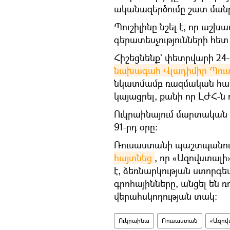
ականազերծումը շատ մանրա
Պուշիլինը նշել է, որ աշ
գերատեսչությունների հե
Հիշեցնենք` փետրվարի 24
նախագահ Վլադիմիր Պու
նկատմամբ ռազմական հատո
կայացրել, քանի որ ԼԺՀ-ն 
Ուկրաինայում մարտական գ
91-րդ օրը։
Ռուսաստանի պաշտպանու
հայտնեց
, որ «Ազովստալ
է, ձեռնարկության ստորգե
գրոհայինները, անցել են 
վերահսկողության տակ:
Ուկրաինա
Ռուսաստան
«Ազով