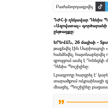
Բաժանորդագրվել
ԴԺՀ-ի ղեկավար Դենիս Պո
«Ազովստալ» գործարանի
ընթացքը։
ԵՐԵՎԱՆ, 26 մայիսի – Spu
թաքնվել էին Մարիուպոլի 
հանձնվել, հայտնաբերվել ո
զրույցում ասել է Դոնեց
Դենիս Պուշիլինը։
Լրագրողը հարցրել է` կար
տարածքում ուկրաինացի զ
մնացել, Պուշիլինը բացա