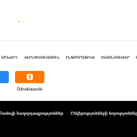
ԱՇԽԱՐՀ
ՎԵՐԼՈՒԾՈՒԹՅՈՒՆ
ԻՆՖՈԳՐԱՖԻԿԱ
ՏԵՍԱՆՅՈՒԹԵՐ
Odnoklassniki
Մամուլի հաղորդագրություններ
Ընկերությունների նորություննե