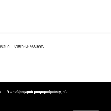
ՌԱԴԻՈ
ՄԱՄՈՒԼԻ ԿԵՆՏՐՈՆ
ր
Գաղտնիության քաղաքականություն