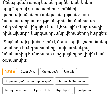
Քննարկման առարկա են դարձել նաև երկու
երկրների միջև հարաբերությունների
կարգավորման բանակցային գործընթացի
նախապատրաստություններին, հումանիտար
խնդիրներին, ինչպես նաև Լեռնային Ղարաբաղի
հիմնախնդրի կարգավորմանը վերաբերող հարցեր:
Պայմանավորվածություն է ձեռք բերվել շարունակել
եռակողմ հանդիպումները` նախատեսելով
նմանատիպ հանդիպում անցկացնել հուլիսին կամ
օգոստոսին:
ՌԱԴԻՈ
Շառլ Միշել
Հայաստան
Արցախ
Ղարաբաղյան հակամարտություն
Լեռնային Ղարաբաղ
Նիկոլ Փաշինյան
Իլհամ Ալիև
Ադրբեջան
պոդկաստ