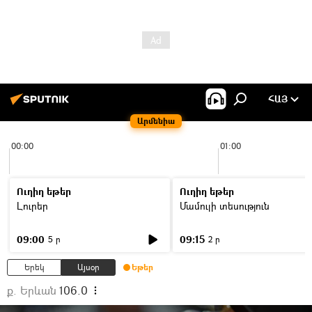
ՀԱՅ
Արմենիա
00:00
01:00
Ուղիղ եթեր
Ուղիղ եթեր
Լուրեր
Մամուլի տեսություն
09:00
09:15
5 ր
2 ր
Երեկ
Այսօր
Եթեր
ք. Երևան
106.0