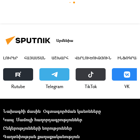
Արմենիա
ԼՈՒՐԵՐ
ՀԱՅԱՍՏԱՆ
ԱՇԽԱՐՀ
ՎԵՐԼՈՒԾՈՒԹՅՈՒՆ
ԻՆՖՈԳՐԱՖ
Rutube
Telegram
ТikТоk
VK
Նախագծի մասին
Օգտագործման կանոնները
Կապ
Մամուլի հաղորդագրություններ
Ընկերությունների նորություններ
Գաղտնիության քաղաքականություն