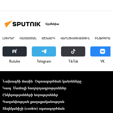
Արմենիա
ԼՈՒՐԵՐ
ՀԱՅԱՍՏԱՆ
ԱՇԽԱՐՀ
ՎԵՐԼՈՒԾՈՒԹՅՈՒՆ
ԻՆՖՈԳՐԱՖ
Rutube
Telegram
ТikТоk
VK
Նախագծի մասին
Օգտագործման կանոնները
Կապ
Մամուլի հաղորդագրություններ
Ընկերությունների նորություններ
Գաղտնիության քաղաքականություն
Տեղեկանիշի (cookie) օգտագործման