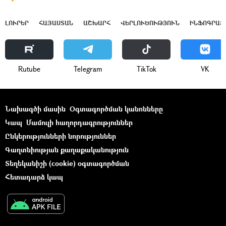
ԼՈՒՐԵՐ
ՀԱՅԱՍՏԱՆ
ԱՇԽԱՐՀ
ՎԵՐԼՈՒԾՈՒԹՅՈՒՆ
ԻՆՖՈԳՐԱՖ
Rutube
Telegram
ТikТоk
VK
Նախագծի մասին
Օգտագործման կանոնները
Կապ
Մամուլի հաղորդագրություններ
Ընկերությունների նորություններ
Գաղտնիության քաղաքականություն
Տեղեկանիշի (cookie) օգտագործման
Հետադարձ կապ