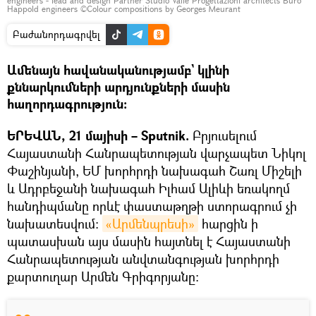
engineers - lead and design Partner Studio Valle Progettazioni architects Buro
Happold engineers ©Colour compositions by Georges Meurant
Բաժանորդագրվել
Ամենայն հավանականությամբ` կլինի
քննարկումների արդյունքների մասին
հաղորդագրություն:
ԵՐԵՎԱՆ, 21 մայիսի – Sputnik.
Բրյուսելում
Հայաստանի Հանրապետության վարչապետ Նիկոլ
Փաշինյանի, ԵՄ խորհրդի նախագահ Շառլ Միշելի
և Ադրբեջանի նախագահ Իլհամ Ալիևի եռակողմ
հանդիպմանը որևէ փաստաթղթի ստորագրում չի
նախատեսվում։
«Արմենպրեսի»
հարցին ի
պատասխան այս մասին հայտնել է Հայաստանի
Հանրապետության անվտանգության խորհրդի
քարտուղար Արմեն Գրիգորյանը։