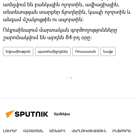
առնչվում են բանկային ոլորտին, ավիացիային,
տնտեսության տարբեր ճյուղերին, կապի ոլորտին և
անգամ մշակույթին ու սպորտին։
Ուկրաինայում մարտական գործողությունները
շարունակվում են արդեն 84-րդ օրը։
Եվրամիություն
պատժամիջոցներ
Ռուսաստան
նավթ
Արմենիա
ԼՈՒՐԵՐ
ՀԱՅԱՍՏԱՆ
ԱՇԽԱՐՀ
ՎԵՐԼՈՒԾՈՒԹՅՈՒՆ
ԻՆՖՈԳՐԱՖ