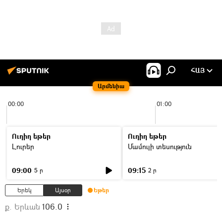
ՀԱՅ
Արմենիա
00:00
01:00
Ուղիղ եթեր
Ուղիղ եթեր
Լուրեր
Մամուլի տեսություն
09:00
09:15
5 ր
2 ր
Երեկ
Այսօր
Եթեր
ք. Երևան
106.0