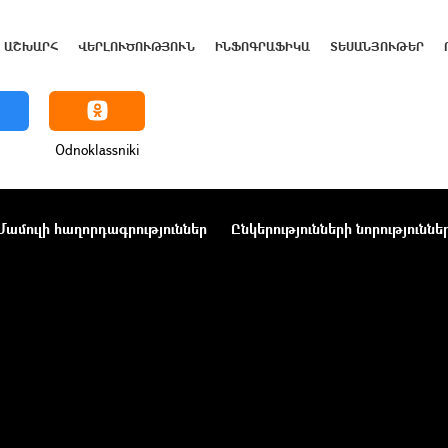
ԱՇԽԱՐՀ
ՎԵՐԼՈՒԾՈՒԹՅՈՒՆ
ԻՆՖՈԳՐԱՖԻԿԱ
ՏԵՍԱՆՅՈՒԹԵՐ
Odnoklassniki
Մամուլի հաղորդագրություններ
Ընկերությունների նորություննե