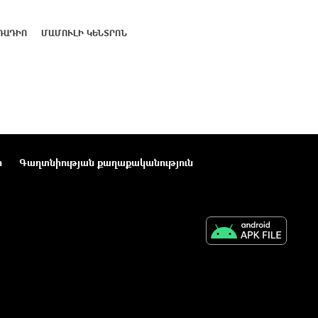
ՌԱԴԻՈ
ՄԱՄՈՒԼԻ ԿԵՆՏՐՈՆ
ր
Գաղտնիության քաղաքականություն