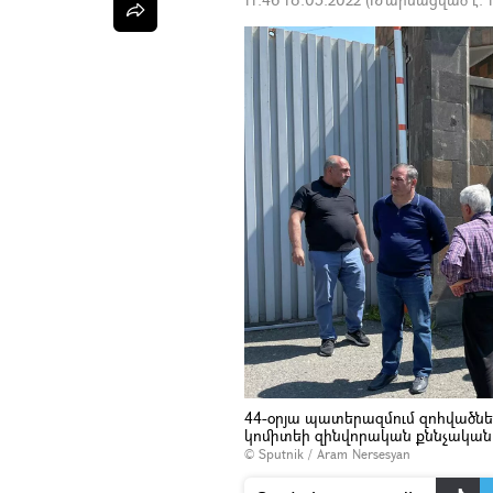
44-օրյա պատերազմում զոհվածնե
կոմիտեի զինվորական քննչական 
© Sputnik / Aram Nersesyan