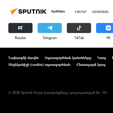
Արմենիա
ԼՈՒՐԵՐ
ՀԱՅԱՍՏԱՆ
Rutube
Telegram
ТikТоk
VK
Նախագծի մասին
Օգտագործման կանոնները
Կապ
Տեղեկանիշի (cookie) օգտագործման
Հետադարձ կապ
© 2026 Sputnik Բոլոր իրավունքները պաշտպանված են. 18+