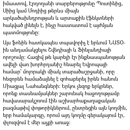
իմաստով, Էրդողանի տարբերությունը Պուտինից,
Սիից կամ Մոդիից թերևս միայն
արկածախնդրության և արտաքին էֆեկտների
հակված լինելն է, ինչը հաստատում է այժմյան
պատմությունը։
Այս ֆոնին հատկապես տպավորիչ է երևում ՆԱՏՕ-
ին անդամակցելու Շվեդիայի և Ֆինլանդիայի
որոշումը։ Հազիվ թե կարելի էր ինքնասպանության
ավելի վառ խորհրդանիշ հնարել Եվրոպայի
համար՝ մոլորակի միակ տարածաշրջանի, որը
հեզորեն համաձայնել է զոհաբերել իրեն հանուն
Միացյալ Նահանգների: Երկու չեզոք երկրներ,
որոնք տասնամյակներ շարունակ հաջողությամբ
հավասարակշռում էին աշխարհաքաղաքական
բազմաթիվ փոթորիկներում, ընտրեցին այն կողմին,
երբ համակարգը, որում այդ կողմը գերակայում էր,
փլուզվում է մեր աչքի առաջ: