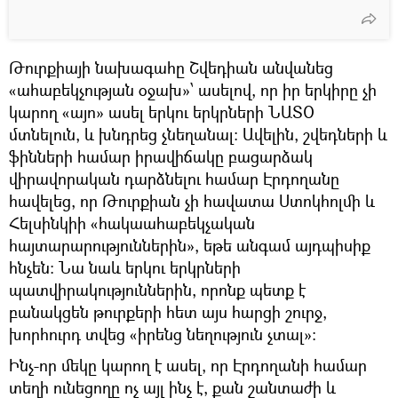
Թուրքիայի նախագահը Շվեդիան անվանեց
«ահաբեկչության օջախ»՝ ասելով, որ իր երկիրը չի
կարող «այո» ասել երկու երկրների ՆԱՏՕ
մտնելուն, և խնդրեց չնեղանալ։ Ավելին, շվեդների և
ֆինների համար իրավիճակը բացարձակ
վիրավորական դարձնելու համար Էրդողանը
հավելեց, որ Թուրքիան չի հավատա Ստոկհոլմի և
Հելսինկիի «հակաահաբեկչական
հայտարարություններին», եթե անգամ այդպիսիք
հնչեն։ Նա նաև երկու երկրների
պատվիրակություններին, որոնք պետք է
բանակցեն թուրքերի հետ այս հարցի շուրջ,
խորհուրդ տվեց «իրենց նեղություն չտալ»։
Ինչ-որ մեկը կարող է ասել, որ Էրդողանի համար
տեղի ունեցողը ոչ այլ ինչ է, քան շանտաժի և