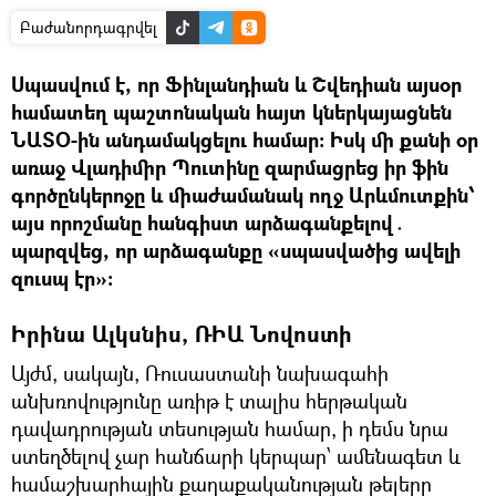
Բաժանորդագրվել
Սպասվում է, որ Ֆինլանդիան և Շվեդիան այսօր
համատեղ պաշտոնական հայտ կներկայացնեն
ՆԱՏՕ-ին անդամակցելու համար։ Իսկ մի քանի օր
առաջ Վլադիմիր Պուտինը զարմացրեց իր ֆին
գործընկերոջը և միաժամանակ ողջ Արևմուտքին՝
այս որոշմանը հանգիստ արձագանքելով․
պարզվեց, որ արձագանքը «սպասվածից ավելի
զուսպ էր»։
Իրինա Ալկսնիս, ՌԻԱ Նովոստի
Այժմ, սակայն, Ռուսաստանի նախագահի
անխռովությունը առիթ է տալիս հերթական
դավադրության տեսության համար, ի դեմս նրա
ստեղծելով չար հանճարի կերպար՝ ամենագետ և
համաշխարհային քաղաքականության թելերը