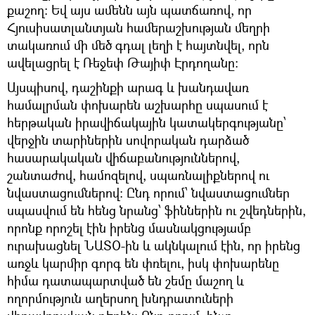
քաշող: Եվ այս ամենն այն պատճառով, որ
Հյուսիսատլանտյան համերաշխության մեղրի
տակառում մի մեծ գդալ լեղի է հայտնվել, որն
ավելացրել է Ռեջեփ Թայիփ Էրդողանը։
Այսպիսով, դաշինքի արագ և խանդավառ
համալրման փոխարեն աշխարհը սպասում է
հերթական իրավիճակային կատակերգությանը՝
վերջին տարիներին սովորական դարձած
հասարակական վիճաբանություններով,
շանտաժով, համոզելով, սպառնալիքներով ու
նվաստացումներով: Ընդ որում՝ նվաստացումներ
սպասվում են հենց նրանց՝ ֆիններին ու շվեդներին,
որոնք որոշել էին իրենց մասնակցությամբ
ուրախացնել ՆԱՏՕ-ին և ակնկալում էին, որ իրենց
առջև կարմիր գորգ են փռելու, իսկ փոխարենը
հիմա դատապարտված են շեմը մաշող և
ողորմություն աղերսող խնդրատուների