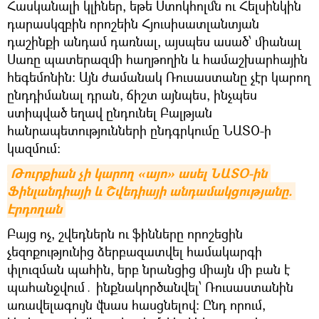
Հասկանալի կլիներ, եթե Ստոկհոլմն ու Հելսինկին
դարասկզբին որոշեին Հյուսիսատլանտյան
դաշինքի անդամ դառնալ, այսպես ասած՝ միանալ
Սառը պատերազմի հաղթողին և համաշխարհային
հեգեմոնին։ Այն ժամանակ Ռուսաստանը չէր կարող
ընդդիմանալ դրան, ճիշտ այնպես, ինչպես
ստիպված եղավ ընդունել Բալթյան
հանրապետությունների ընդգրկումը ՆԱՏՕ-ի
կազմում։
Թուրքիան չի կարող «այո» ասել ՆԱՏՕ-ին 
Ֆինլանդիայի և Շվեդիայի անդամակցությանը. 
Էրդողան
Բայց ոչ, շվեդներն ու ֆինները որոշեցին
չեզոքությունից ձերբազատվել համակարգի
փլուզման պահին, երբ նրանցից միայն մի բան է
պահանջվում․ ինքնակործանվել՝ Ռուսաստանին
առավելագույն վնաս հասցնելով։ Ընդ որում,