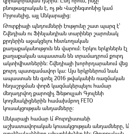
վիրավորական դերին։ Ընդ որում, ինչը
բնութագրական է, ոչ թե Վաշինգտոնից կամ
Բրյուսելից, այլ Անկարայից։
Թուրքիայի պնդումների էությունը շատ պարզ է՝
Շվեդիան ու Ֆինլանդիան տարիներ շարունակ
քրդերին աջակցելու հետևողական
քաղաքականություն են վարում։ Երկու երկրներն էլ
քաղաքական ապաստան են տրամադրում քուրդ
ակտիվիստներին։ Շվեդիայի խորհրդարանում վեց
քուրդ պատգամավոր կա։ Այս երկրներում նաև
ապաստան են գտել 2016 թվականին ռազմական
հեղաշրջման փորձ կազմակերպելու համար
մեղադրվող քարոզիչ Ֆեթուլլահ Գյուլենի
կողմնակիցներին համախմբող FETO
կուսակցության անդամները։
Անկարայի համար և՛ Քուրդիստանի
աշխատավորական կուսակցության անդամները, և՛
գյուլենականները ահաբեկիչներ են։ Թուրքական