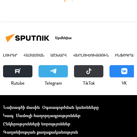
Արմենիա
ԼՈՒՐԵՐ
ՀԱՅԱՍՏԱՆ
ԱՇԽԱՐՀ
ՎԵՐԼՈՒԾՈՒԹՅՈՒՆ
ԻՆՖՈԳՐԱՖ
Rutube
Telegram
ТikТоk
VK
Նախագծի մասին
Օգտագործման կանոնները
Կապ
Մամուլի հաղորդագրություններ
Ընկերությունների նորություններ
Գաղտնիության քաղաքականություն