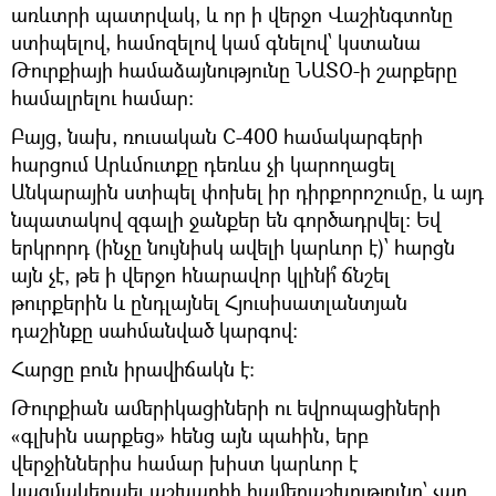
առևտրի պատրվակ, և որ ի վերջո Վաշինգտոնը
ստիպելով, համոզելով կամ գնելով՝ կստանա
Թուրքիայի համաձայնությունը ՆԱՏՕ-ի շարքերը
համալրելու համար։
Բայց, նախ, ռուսական С-400 համակարգերի
հարցում Արևմուտքը դեռևս չի կարողացել
Անկարային ստիպել փոխել իր դիրքորոշումը, և այդ
նպատակով զգալի ջանքեր են գործադրվել։ Եվ
երկրորդ (ինչը նույնիսկ ավելի կարևոր է)՝ հարցն
այն չէ, թե ի վերջո հնարավոր կլինի՞ ճնշել
թուրքերին և ընդլայնել Հյուսիսատլանտյան
դաշինքը սահմանված կարգով։
Հարցը բուն իրավիճակն է։
Թուրքիան ամերիկացիների ու եվրոպացիների
«գլխին սարքեց» հենց այն պահին, երբ
վերջիններիս համար խիստ կարևոր է
կազմակերպել աշխարհի համերաշխությունը՝ չար