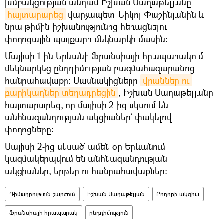
խմբակցության անդամ Իշխան Սաղաթելյանը
հայտարարեց
վարչապետ Նիկոլ Փաշինյանին և
նրա թիմին իշխանությունից հեռացնելու
փողոցային պայքարի մեկնարկի մասին։
Մայիսի 1-ին Երևանի Ֆրանսիայի հրապարակում
մեկնարկեց ընդդիմության բազմահազարանոց
հանրահավաքը։ Մասնակիցները
վրաններ ու 
բարիկադներ տեղադրեցին
, Իշխան Սաղաթելյանը
հայտարարեց, որ մայիսի 2-ից սկսում են
անհնազանդության ակցիաներ՝ փակելով
փողոցները։
Մայիսի 2-ից սկսած` ամեն օր Երևանում
կազմակերպվում են անհնազանդության
ակցիաներ, երթեր ու հանրահավաքներ։
Դիմադրություն շարժում
Իշխան Սաղաթելյան
Բողոքի ակցիա
Ֆրանսիայի հրապարակ
ընդդիմություն