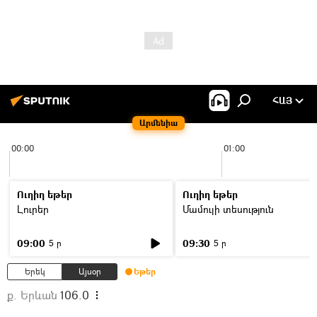
ՀԱՅ
Արմենիա
00:00
01:00
Ուղիղ եթեր
Ուղիղ եթեր
Լուրեր
Մամուլի տեսություն
09:00
09:30
5 ր
5 ր
Երեկ
Այսօր
Եթեր
ք. Երևան
106.0