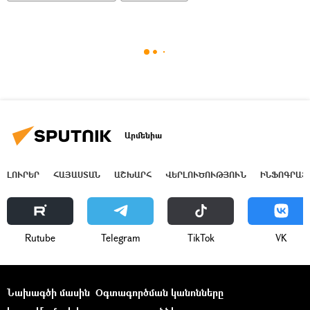
Արմենիա
ԼՈՒՐԵՐ
ՀԱՅԱՍՏԱՆ
ԱՇԽԱՐՀ
ՎԵՐԼՈՒԾՈՒԹՅՈՒՆ
ԻՆՖՈԳՐԱՖ
Rutube
Telegram
ТikТоk
VK
Նախագծի մասին
Օգտագործման կանոնները