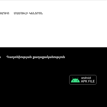
ՌԱԴԻՈ
ՄԱՄՈՒԼԻ ԿԵՆՏՐՈՆ
ր
Գաղտնիության քաղաքականություն