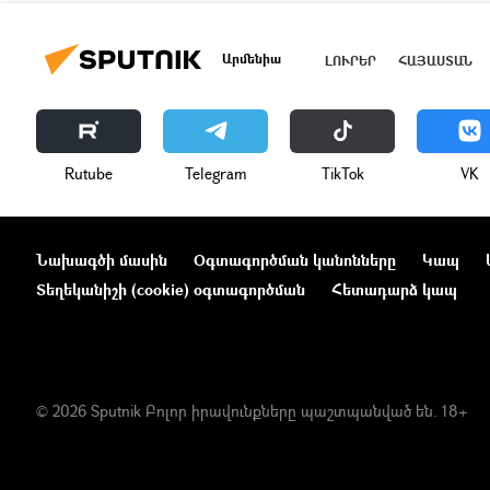
Արմենիա
ԼՈՒՐԵՐ
ՀԱՅԱՍՏԱՆ
Rutube
Telegram
ТikТоk
VK
Նախագծի մասին
Օգտագործման կանոնները
Կապ
Տեղեկանիշի (cookie) օգտագործման
Հետադարձ կապ
© 2026 Sputnik Բոլոր իրավունքները պաշտպանված են. 18+