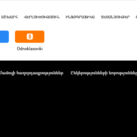
ԱՇԽԱՐՀ
ՎԵՐԼՈՒԾՈՒԹՅՈՒՆ
ԻՆՖՈԳՐԱՖԻԿԱ
ՏԵՍԱՆՅՈՒԹԵՐ
Odnoklassniki
Մամուլի հաղորդագրություններ
Ընկերությունների նորություննե