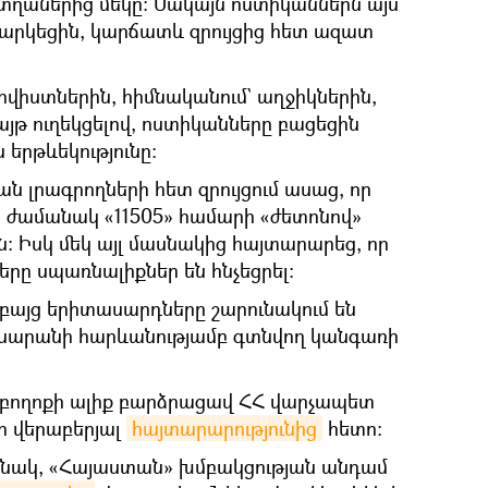
ղաներից մեկը։ Սակայն ոստիկաններն այս
արկեցին, կարճատև զրույցից հետ ազատ
իվիստներին, հիմնականում` աղջիկներին,
այթ ուղեկցելով, ոստիկանները բացեցին
 երթևեկությունը։
ն լրագրողների հետ զրույցում ասաց, որ
ի ժամանակ «11505» համարի «ժետոնով»
ն։ Իսկ մեկ այլ մասնակից հայտարարեց, որ
րը սպառնալիքներ են հնչեցրել։
 բայց երիտասարդները շարունակում են
սարանի հարևանությամբ գտնվող կանգառի
 բողոքի ալիք բարձրացավ ՀՀ վարչապետ
ի վերաբերյալ
հայտարարությունից
հետո։
սնակ, «Հայաստան» խմբակցության անդամ