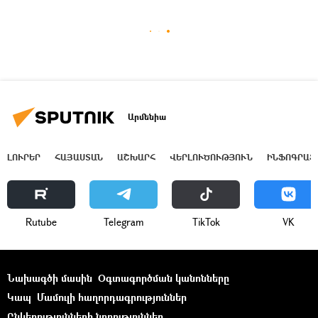
Արմենիա
ԼՈՒՐԵՐ
ՀԱՅԱՍՏԱՆ
ԱՇԽԱՐՀ
ՎԵՐԼՈՒԾՈՒԹՅՈՒՆ
ԻՆՖՈԳՐԱՖ
Rutube
Telegram
ТikТоk
VK
Նախագծի մասին
Օգտագործման կանոնները
Կապ
Մամուլի հաղորդագրություններ
Ընկերությունների նորություններ