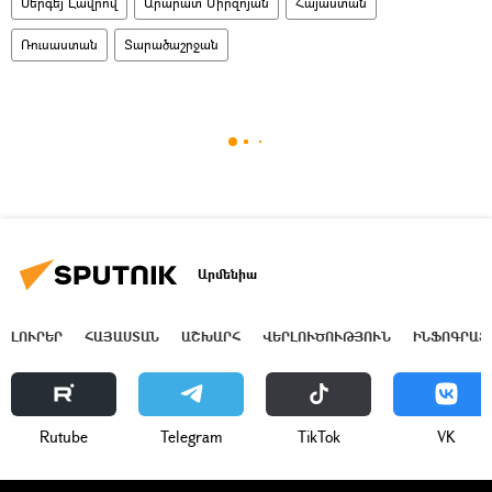
Սերգեյ Լավրով
Արարատ Միրզոյան
Հայաստան
Ռուսաստան
Տարածաշրջան
Արմենիա
ԼՈՒՐԵՐ
ՀԱՅԱՍՏԱՆ
ԱՇԽԱՐՀ
ՎԵՐԼՈՒԾՈՒԹՅՈՒՆ
ԻՆՖՈԳՐԱՖ
Rutube
Telegram
ТikТоk
VK