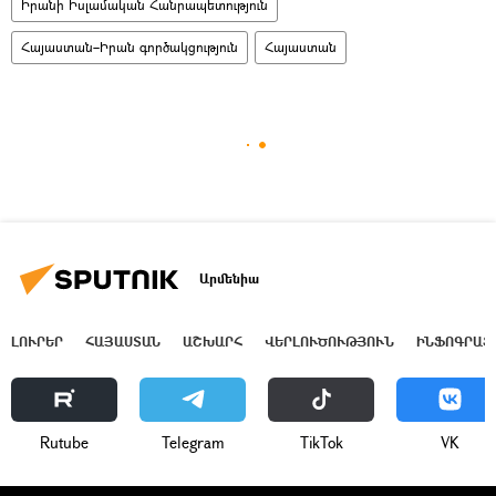
Իրանի Իսլամական Հանրապետություն
Հայաստան–Իրան գործակցություն
Հայաստան
Արմենիա
ԼՈՒՐԵՐ
ՀԱՅԱՍՏԱՆ
ԱՇԽԱՐՀ
ՎԵՐԼՈՒԾՈՒԹՅՈՒՆ
ԻՆՖՈԳՐԱՖ
Rutube
Telegram
ТikТоk
VK