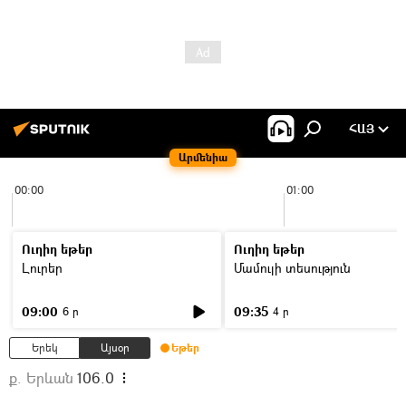
ՀԱՅ
Արմենիա
00:00
01:00
Ուղիղ եթեր
Ուղիղ եթեր
Լուրեր
Մամուլի տեսություն
09:00
09:35
6 ր
4 ր
Երեկ
Այսօր
Եթեր
ք. Երևան
106.0