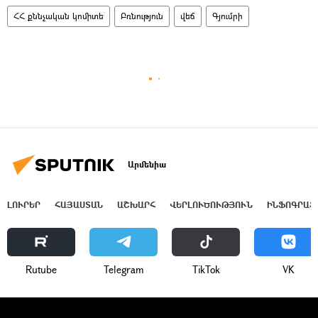
ՀՀ քննչական կոմիտե
Բռնություն
վեճ
Գյումրի
Արմենիա
ԼՈՒՐԵՐ
ՀԱՅԱՍՏԱՆ
ԱՇԽԱՐՀ
ՎԵՐԼՈՒԾՈՒԹՅՈՒՆ
ԻՆՖՈԳՐԱՖ
Rutube
Telegram
ТikТоk
VK