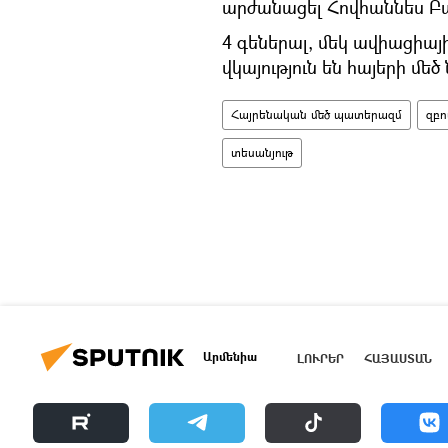
արժանացել Հովհաննես Բ
4 գեներալ, մեկ ավիացիայի
վկայություն են հայերի մեծ
Հայրենական մեծ պատերազմ
զբո
տեսանյութ
Արմենիա
ԼՈՒՐԵՐ
ՀԱՅԱՍՏԱՆ