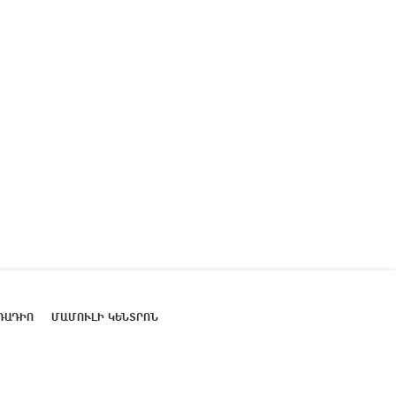
ՌԱԴԻՈ
ՄԱՄՈՒԼԻ ԿԵՆՏՐՈՆ