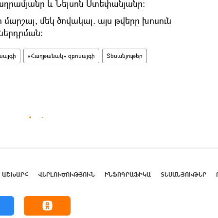
աղրամյանը և Նելսոն Ստեփանյանը:
 մարշալ, մեկ ծովակալ. այս թվերը խոսուն
 ներդրման։
սայգի
«Հաղթանակ» զբոսայգի
Տեսանյութեր
ԱՇԽԱՐՀ
ՎԵՐԼՈՒԾՈՒԹՅՈՒՆ
ԻՆՖՈԳՐԱՖԻԿԱ
ՏԵՍԱՆՅՈՒԹԵՐ