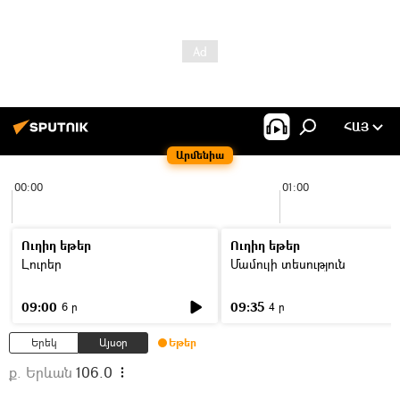
ՀԱՅ
Արմենիա
00:00
01:00
Ուղիղ եթեր
Ուղիղ եթեր
Լուրեր
Մամուլի տեսություն
09:00
09:35
6 ր
4 ր
Երեկ
Այսօր
Եթեր
ք. Երևան
106.0