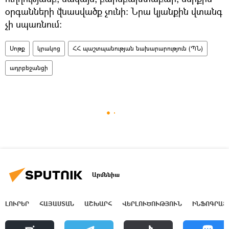
օրգանների վնասվածք չունի։ Նրա կյանքին վտանգ
չի սպառնում։
Սոթք
կրակոց
ՀՀ պաշտպանության նախարարություն (ՊՆ)
ադրբեջանցի
Արմենիա
ԼՈՒՐԵՐ
ՀԱՅԱՍՏԱՆ
ԱՇԽԱՐՀ
ՎԵՐԼՈՒԾՈՒԹՅՈՒՆ
ԻՆՖՈԳՐԱՖ