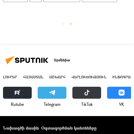
Արմենիա
ԼՈՒՐԵՐ
ՀԱՅԱՍՏԱՆ
ԱՇԽԱՐՀ
ՎԵՐԼՈՒԾՈՒԹՅՈՒՆ
ԻՆՖՈԳՐԱՖ
Rutube
Telegram
ТikТоk
VK
Նախագծի մասին
Օգտագործման կանոնները