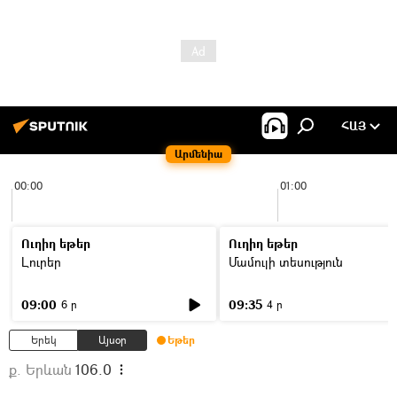
ՀԱՅ
Արմենիա
00:00
01:00
Ուղիղ եթեր
Ուղիղ եթեր
Լուրեր
Մամուլի տեսություն
09:00
09:35
6 ր
4 ր
Երեկ
Այսօր
Եթեր
ք. Երևան
106.0