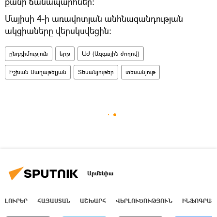
քանի ճանապարհներ։
Մայիսի 4-ի առավոտյան անհնազանդության
ակցիաները վերսկսվեցին։
ընդդիմություն
երթ
ԱԺ (Ազգային ժողով)
Իշխան Սաղաթելյան
Տեսանյութեր
տեսանյութ
Արմենիա
ԼՈՒՐԵՐ
ՀԱՅԱՍՏԱՆ
ԱՇԽԱՐՀ
ՎԵՐԼՈՒԾՈՒԹՅՈՒՆ
ԻՆՖՈԳՐԱՖ