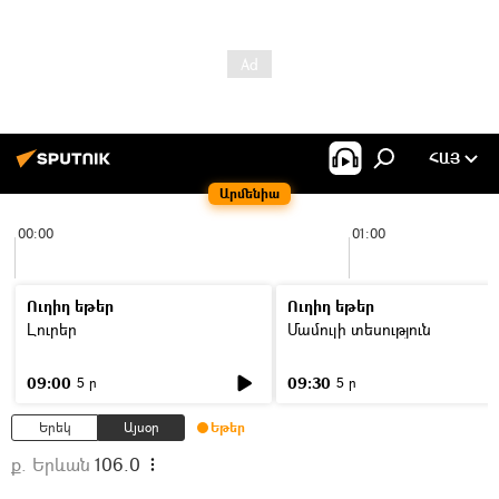
ՀԱՅ
Արմենիա
00:00
01:00
Ուղիղ եթեր
Ուղիղ եթեր
Լուրեր
Մամուլի տեսություն
09:00
09:30
5 ր
5 ր
Երեկ
Այսօր
Եթեր
ք. Երևան
106.0