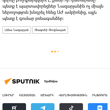
պետք է պարտավորեցներ Նազարյանին ոչ միայն
ներողություն խնդրել հենց ԱԺ ամբիոնից, այլև
պետք է գումար բռնագանձեր:
Լենա Նազարյան
Թագուհի Թովմասյան
Արմենիա
ԼՈՒՐԵՐ
ՀԱՅԱՍՏԱՆ
ԱՇԽԱՐՀ
ՎԵՐԼՈՒԾՈՒԹՅՈՒՆ
ԻՆՖՈԳՐԱՖ