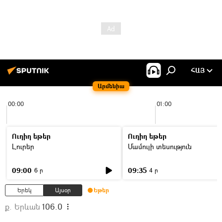
ՀԱՅ
Արմենիա
00:00
01:00
Ուղիղ եթեր
Ուղիղ եթեր
Լուրեր
Մամուլի տեսություն
09:00
09:35
6 ր
4 ր
Երեկ
Այսօր
Եթեր
ք. Երևան
106.0