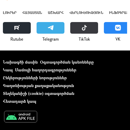
ԼՈՒՐԵՐ
ՀԱՅԱՍՏԱՆ
ԱՇԽԱՐՀ
ՎԵՐԼՈՒԾՈՒԹՅՈՒՆ
ԻՆՖՈԳՐԱՖ
Rutube
Telegram
ТikТоk
VK
Նախագծի մասին
Օգտագործման կանոնները
Կապ
Մամուլի հաղորդագրություններ
Ընկերությունների նորություններ
Գաղտնիության քաղաքականություն
Տեղեկանիշի (cookie) օգտագործման
Հետադարձ կապ