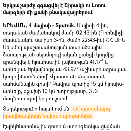
Երկրաշարժը զգացվել է Շիրակի ու Լոռու
մարզերի մի քանի բնակավայրերում։
ԵՐԵՎԱՆ, 4 մայիսի - Sputnik.
Մայիսի 4-ին,
տեղական ժամանակով ժամը 02:43-ին (Գրինվիչի
ժամանակով մայիսի 3-ին, ժամը 22:43-ին) ՀՀ ԱԻՆ
Սեյսմիկ պաշտպանության տարածքային
ծառայության սեյսմոլոգիական ցանցի կողմից
գրանցվել է հյուսիսային լայնության 41.17⁰ և
արևելյան երկայնության 43.97⁰ աշխարհագրական
կոորդինատներով՝ Վրաստան-Հայաստան
սահմանային գոտի` Բավրա գյուղից 15 կմ հյուսիս-
արևելք, օջախի 10 կմ խորությամբ, 3․2
մագնիտուդով երկրաշարժ:
Տեղեկությունը հայտնում են
ՀՀ արտակարգ 
իրավիճակների նախարարությունից։
Էպիկենտրոնային գոտում ստորգետնյա ցնցման