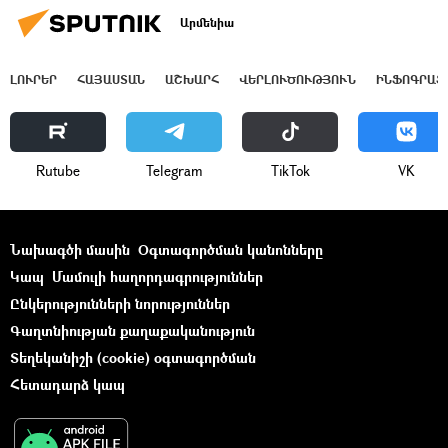
Արմենիա
ԼՈՒՐԵՐ
ՀԱՅԱՍՏԱՆ
ԱՇԽԱՐՀ
ՎԵՐԼՈՒԾՈՒԹՅՈՒՆ
ԻՆՖՈԳՐԱՖ
Rutube
Telegram
ТikТоk
VK
Նախագծի մասին
Օգտագործման կանոնները
Կապ
Մամուլի հաղորդագրություններ
Ընկերությունների նորություններ
Գաղտնիության քաղաքականություն
Տեղեկանիշի (cookie) օգտագործման
Հետադարձ կապ