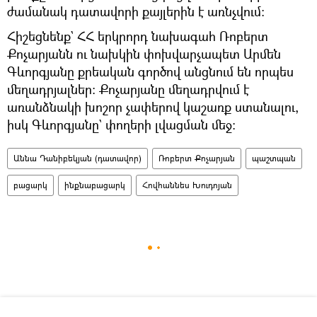
ժամանակ դատավորի քայլերին է առնչվում։
Հիշեցնենք` ՀՀ երկրորդ նախագահ Ռոբերտ
Քոչարյանն ու նախկին փոխվարչապետ Արմեն
Գևորգյանը քրեական գործով անցնում են որպես
մեղադրյալներ։ Քոչարյանը մեղադրվում է
առանձնակի խոշոր չափերով կաշառք ստանալու,
իսկ Գևորգյանը` փողերի լվացման մեջ։
Աննա Դանիբեկյան (դատավոր)
Ռոբերտ Քոչարյան
պաշտպան
բացարկ
ինքնաբացարկ
Հովհաննես Խուդոյան