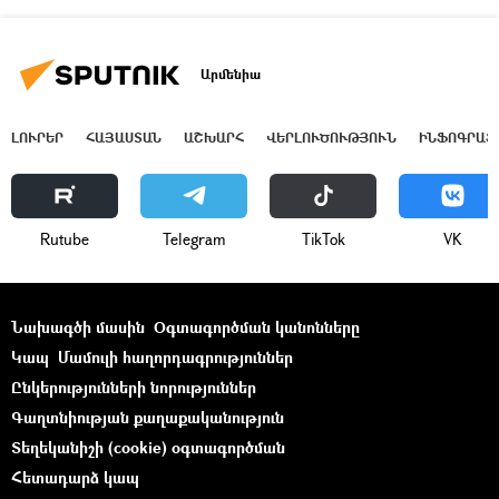
Արմենիա
ԼՈՒՐԵՐ
ՀԱՅԱՍՏԱՆ
ԱՇԽԱՐՀ
ՎԵՐԼՈՒԾՈՒԹՅՈՒՆ
ԻՆՖՈԳՐԱՖ
Rutube
Telegram
ТikТоk
VK
Նախագծի մասին
Օգտագործման կանոնները
Կապ
Մամուլի հաղորդագրություններ
Ընկերությունների նորություններ
Գաղտնիության քաղաքականություն
Տեղեկանիշի (cookie) օգտագործման
Հետադարձ կապ