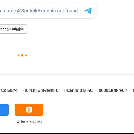
Բողոքի ակցիա
ԱՇԽԱՐՀ
ՎԵՐԼՈՒԾՈՒԹՅՈՒՆ
ԻՆՖՈԳՐԱՖԻԿԱ
ՏԵՍԱՆՅՈՒԹԵՐ
Odnoklassniki