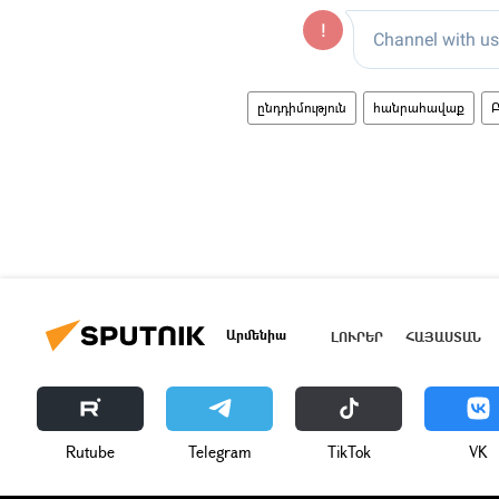
ընդդիմություն
հանրահավաք
Արմենիա
ԼՈՒՐԵՐ
ՀԱՅԱՍՏԱՆ
Rutube
Telegram
ТikТоk
VK