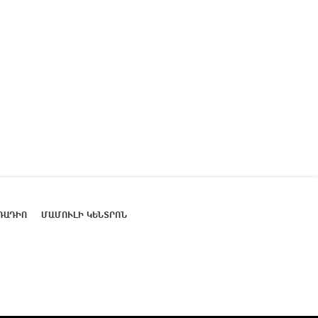
ՌԱԴԻՈ
ՄԱՄՈՒԼԻ ԿԵՆՏՐՈՆ