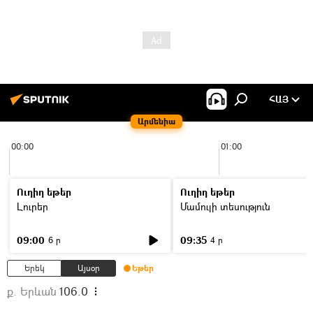
ՀԱՅ
Արմենիա
00:00
01:00
Ուղիղ եթեր
Ուղիղ եթեր
Լուրեր
Մամուլի տեսություն
09:00
09:35
6 ր
4 ր
Երեկ
Այսօր
Եթեր
ք. Երևան
106.0