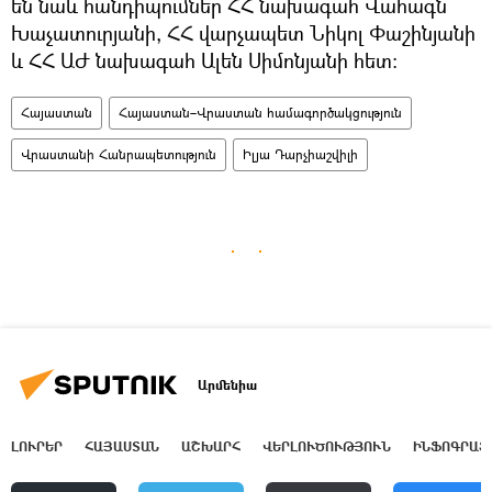
են նաև հանդիպումներ ՀՀ նախագահ Վահագն
Խաչատուրյանի, ՀՀ վարչապետ Նիկոլ Փաշինյանի
և ՀՀ ԱԺ նախագահ Ալեն Սիմոնյանի հետ:
Հայաստան
Հայաստան–Վրաստան համագործակցություն
Վրաստանի Հանրապետություն
Իլյա Դարչիաշվիլի
Արմենիա
ԼՈՒՐԵՐ
ՀԱՅԱՍՏԱՆ
ԱՇԽԱՐՀ
ՎԵՐԼՈՒԾՈՒԹՅՈՒՆ
ԻՆՖՈԳՐԱՖ