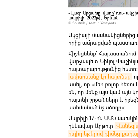
«Այսօր Արցախը, վաղը` դու» ակցի
ապրիլի, 2022թ)․ Երևան
© Sputnik / Asatur Yesayants
Ակցիայի մասնակիցներից մ
որից ամրացված պաստառի
Հիշեցնենք` Հայաստանում
վարչապետ Նիկոլ Փաշինյա
հայտարարությունից հետո։
ափսոսանք էր հայտնել,
ո
ասել, որ «մեր բոլոր հեռո
են, որ մենք այս կամ այն
հայտնի շրջանները և իջե
սահմանած նշաձողը»։
Ապրիլի 17-ին ԱԱԾ նախկին
ղեկավար Արթուր
Վանեցյա
ուղիղ եթերով դիմեց քաղ