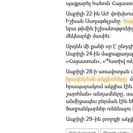
պայքարել հանուն Հայաստա
Ապրիլի 22-ին ԱԺ փոխխո
Իշխան Սաղաթելյանը
հա
նրա թիմին իշխանությունի
մեկնարկի մասին։
Արդեն մի քանի օր է` ընդդ
Ապրիլի 24-ին մայրաքաղա
«Հայաստան», «Պատիվ ունե
Ապրիլի 28-ի առավոտյան 
իրազեկման ակցիաները
մ
հրապարակում ակցիա էին
շարժման» անդամները, սա
անմիջապես բերման էին են
ծաղրանկարներ ունենալու
Ապրիլի 29–ին բողոքի ակց
մոմավառություն
Բողոքի ակցիա