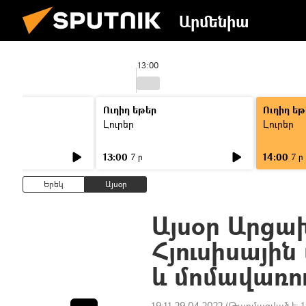
Արմենիա
13:00
Ուղիղ եթեր
Ուղիղ եթ
Լուրեր
Լուրեր
13:00
14:00
7 ր
7 ր
Երեկ
Այսօր
Այսօր Արցախ
Հյուսիսայի
և մոմավառու
19:11 29.04.2022
(Թարմացված է:
1