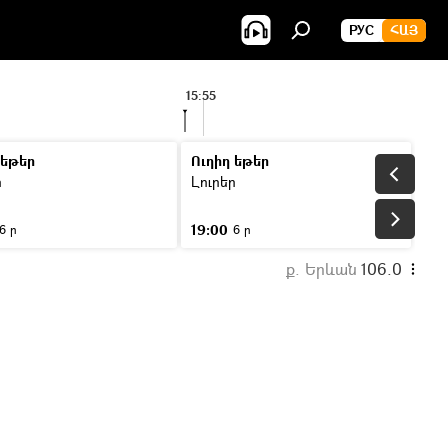
РУС
ՀԱՅ
15:55
 եթեր
Ուղիղ եթեր
ր
Լուրեր
19:00
6 ր
6 ր
ք. Երևան
106.0