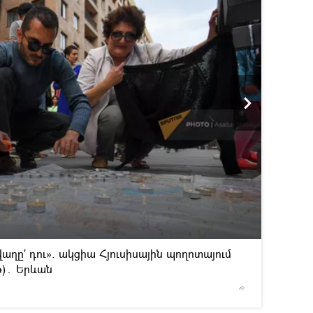
2
/6
աղը' դու». ակցիա Հյուսիսային պողոտայում
թ)․ Երևան
© Sputnik