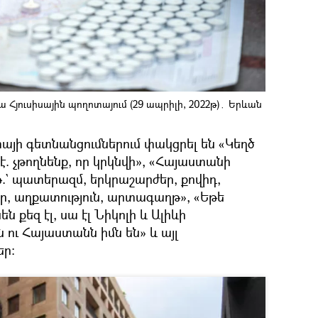
ա Հյուսիսային պողոտայում (29 ապրիլի, 2022թ)․ Երևան
այի գետնանցումներում փակցրել են «Կեղծ
է. չթողնենք, որ կրկնվի», «Հայաստանի
թ.` պատերազմ, երկրաշարժեր, քովիդ,
եր, աղքատություն, արտագաղթ», «Եթե
 քեզ էլ, սա էլ Նիկոլի և Ալիևի
 ու Հայաստանն իմն են» և այլ
եր։