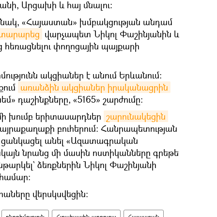
նի, Արցախի և հայ մնալու։
սնակ, «Հայաստան» խմբակցության անդամ
յտարարեց
վարչապետ Նիկոլ Փաշինյանին և
ց հեռացնելու փողոցային պայքարի
իմությունն ակցիաներ է անում Երևանում։
քում
առանձին ակցիաներ իրականացրին
մ» դաշինքները, «5165» շարժումը։
մի խումբ երիտասարդներ
շարունակեցին 
այրաքաղաքի բուհերում։ Հանրապետության
 ցանկացել անել «Ազատագրական
կայն նրանց մի մասին ոստիկանները գրեթե
թարկել` ձեռքներին Նիկոլ Փաշինյանի
 համար։
իաները վերսկսվեցին։
ընդդիմություն
Հյուսիսային պողոտա
Հայաստան