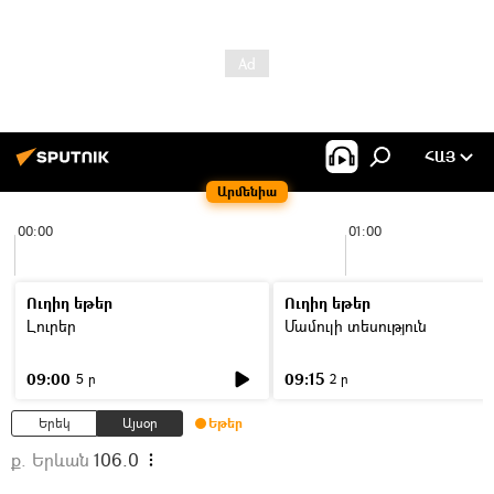
ՀԱՅ
Արմենիա
00:00
01:00
Ուղիղ եթեր
Ուղիղ եթեր
Լուրեր
Մամուլի տեսություն
09:00
09:15
5 ր
2 ր
Երեկ
Այսօր
Եթեր
ք. Երևան
106.0