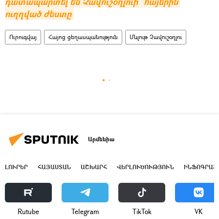
դատապարտել են Չավուշօղլուի՝ հայերին 
ուղղված ժեստը
Ուրուգվայ
Հայոց ցեղասպանություն
Մևլութ Չավուշօղլու
Արմենիա
ԼՈՒՐԵՐ
ՀԱՅԱՍՏԱՆ
ԱՇԽԱՐՀ
ՎԵՐԼՈՒԾՈՒԹՅՈՒՆ
ԻՆՖՈԳՐԱՖ
Rutube
Telegram
ТikТоk
VK