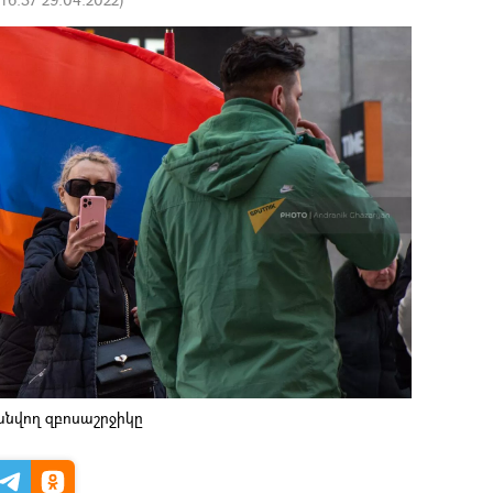
նվող զբոսաշրջիկը