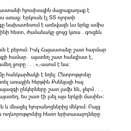
յաստանի հյուսիսային մայրաքաղաք է
 առաջ։ Երկուսն էլ ՏՏ ոլորտի
ւյգը նախատեսում է առնվազն ևս երեք ամիս
կլինի հետո, ժամանակը ցույց կտա․ գուցեև
ւն է բերում։ Իսկ Հայաստանը շատ հարմար
քի համար․ այստեղ շատ հանգիստ է,
ամեղ ջուրը․․․»,-ասում է նա։
մը հանկարծակի է եղել։ Ընտրությունը
ռել առաջին հերթին Քսենյայի հայ
հայազգի ընկերները շատ լավն են, ջերմ․․․
ստեղ, ես շատ էի լսել այս երկրի մասին»։
ան և մնացել հյուրանոցներից մեկում։ Բայց
 ուղևորությունից հետո երիտասարդները