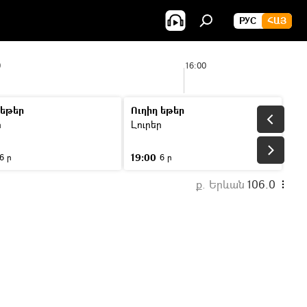
РУС
ՀԱՅ
0
16:00
 եթեր
Ուղիղ եթեր
ր
Լուրեր
19:00
6 ր
6 ր
ք. Երևան
106.0