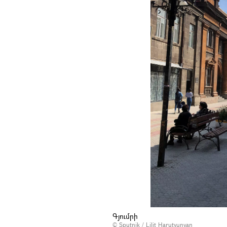
Գյումրի
© Sputnik / Lilit Harutyunyan