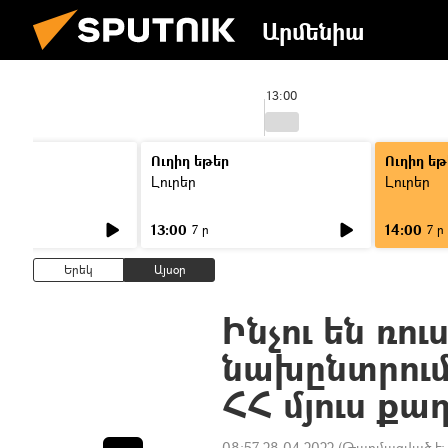
Արմենիա
13:00
Ուղիղ եթեր
Ուղիղ եթ
Լուրեր
Լուրեր
13:00
14:00
7 ր
7 ր
Երեկ
Այսօր
Ինչու են ռո
նախընտրում 
ՀՀ մյուս քա
08:57 28.04.2022
(Թարմացված է