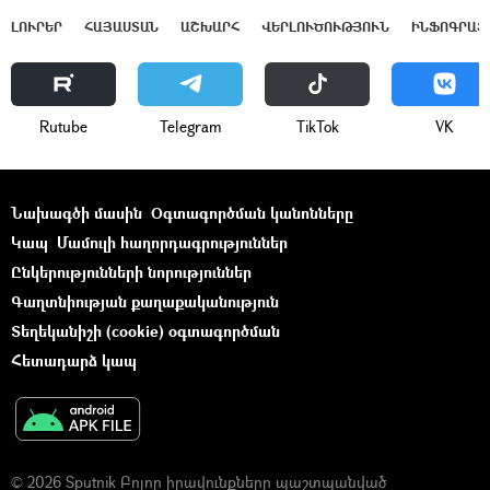
ԼՈՒՐԵՐ
ՀԱՅԱՍՏԱՆ
ԱՇԽԱՐՀ
ՎԵՐԼՈՒԾՈՒԹՅՈՒՆ
ԻՆՖՈԳՐԱՖ
Rutube
Telegram
ТikТоk
VK
Նախագծի մասին
Օգտագործման կանոնները
Կապ
Մամուլի հաղորդագրություններ
Ընկերությունների նորություններ
Գաղտնիության քաղաքականություն
Տեղեկանիշի (cookie) օգտագործման
Հետադարձ կապ
© 2026 Sputnik Բոլոր իրավունքները պաշտպանված