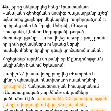
Քայլերթը մեկնարկեց հենց Դրաստամատ
Կանայանի գերեզմանի մոտից։ Խաչատրյանը նշեց`
այնտեղից քայլերթը մեկնարկելը խորհրդանշում է,
որ իրենք տեր են Դրոյի, Մոնթեի, Թաթուլ
Կրպեյանի, Լեոնիդ Ազգալդյանի թողած
ժառանգությանը։ Նա հավելեց` պետք է թույլ չտան,
որ դրսի թշնամիներն ու նրանց ներսի
համախոհները երկիրը դեպի կործանում տանեն։
Հիշեցնենք` արդեն մի քանի օր է՝ ընդդիմությունն
ակցիաներ է անում Երևանում։
Ապրիլի 27-ի առավոտը բացվեց Թատրոնի և
կինոյի պետական ինստիտուտի ուսանողների
քոչարիով
։ Հանրապետության հրապարակում
«Ազատագրական շարժման» անդամները
ցանկանում էին
ախտահանել ՀՀ կառավարության 
շենքը և վարչապետ Նիկոլ Փաշինյանին
,
այնուհետև երիտասարդները իրազեկման
ակցիա 