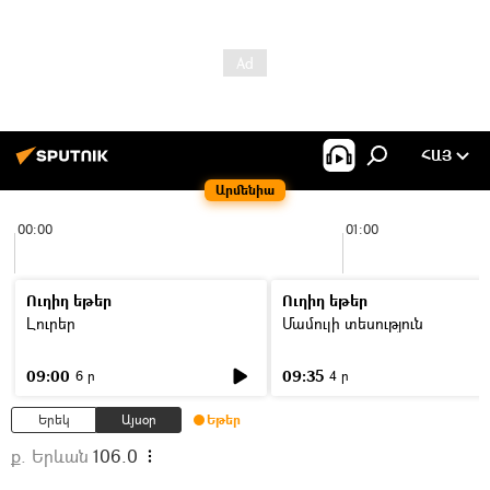
ՀԱՅ
Արմենիա
00:00
01:00
Ուղիղ եթեր
Ուղիղ եթեր
Լուրեր
Մամուլի տեսություն
09:00
09:35
6 ր
4 ր
Երեկ
Այսօր
Եթեր
ք. Երևան
106.0