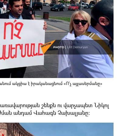
ում ակցիա է իրականացնում «Ո՛չ այլասերմանը»
կառավարության շենքն ու վարչապետ Նիկոլ
րժման անդամ Վահագն Չախալյանը։