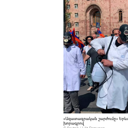
«Ազատագրական շարժումը» Երևան
խորագրով
© Sputnik / Lilit Demuryan