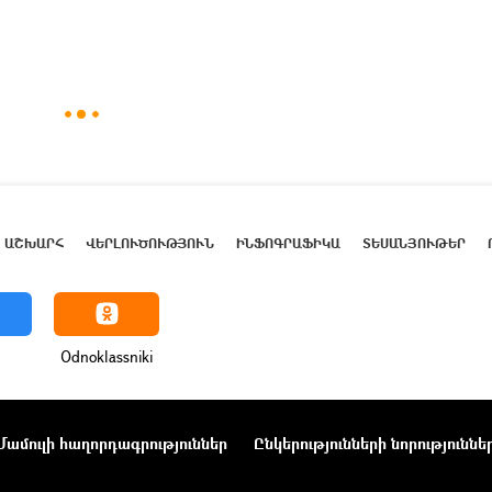
ԱՇԽԱՐՀ
ՎԵՐԼՈՒԾՈՒԹՅՈՒՆ
ԻՆՖՈԳՐԱՖԻԿԱ
ՏԵՍԱՆՅՈՒԹԵՐ
Odnoklassniki
Մամուլի հաղորդագրություններ
Ընկերությունների նորություննե