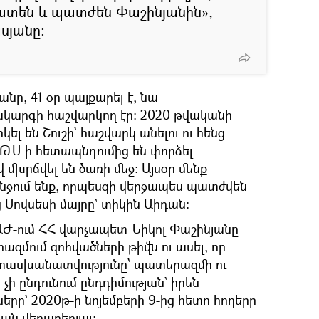
ատեն և պատժեն Փաշինյանին»,-
սյանը։
նը, 41 օր պայքարել է, նա
կարգի հաշվարկող էր։ 2020 թվականի
կել են Շուշի` հաշվարկ անելու ու հենց
 ԱԹՍ-ի հետապնդումից են փորձել
մխրճվել են ծառի մեջ։ Այսօր մենք
նջում ենք, որպեսզի վերջապես պատժվեն
ց Մովսեսի մայրը` տիկին Աիդան։
 ԱԺ-ում ՀՀ վարչապետ Նիկոլ Փաշինյանը
ազմում զոհվածների թիվն ու ասել, որ
պատասխանատվությունը՝ պատերազմի ու
ի ընդունում ընդդիմության` իրեն
ը` 2020թ-ի նոյեմբերի 9-ից հետո հողերը
յան վերաբերյալ։