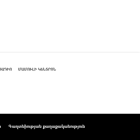
ՌԱԴԻՈ
ՄԱՄՈՒԼԻ ԿԵՆՏՐՈՆ
ր
Գաղտնիության քաղաքականություն