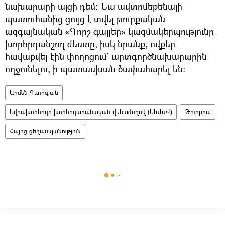
նախարարի այցի դեմ։ Նա ավտոմեքենայի
պատուհանից ցույց է տվել թուրքական
ազգայնական «Գորշ գայլեր» կազմակերպությունը
խորհրդանշող ժեստը, իսկ նրանք, ովքեր
հավաքվել էին փողոցում` արտգործնախարարին
ողջունելու, ի պատասխան ծափահարել են։
Արմեն Գևորգյան
Եվրախորհրդի խորհրդարանական վեհաժողով (ԵԽԽՎ)
Թուրքիա
Հայոց ցեղասպանություն