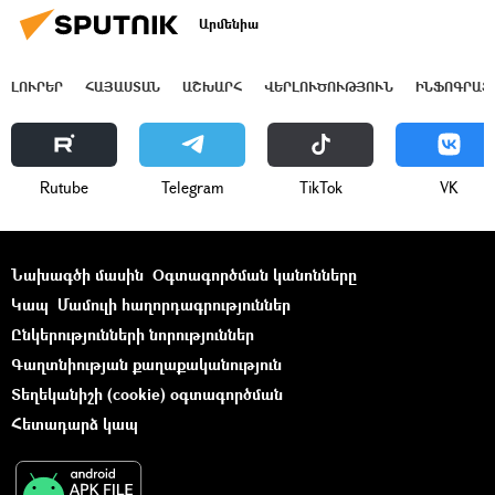
Արմենիա
ԼՈՒՐԵՐ
ՀԱՅԱՍՏԱՆ
ԱՇԽԱՐՀ
ՎԵՐԼՈՒԾՈՒԹՅՈՒՆ
ԻՆՖՈԳՐԱՖ
Rutube
Telegram
ТikТоk
VK
Նախագծի մասին
Օգտագործման կանոնները
Կապ
Մամուլի հաղորդագրություններ
Ընկերությունների նորություններ
Գաղտնիության քաղաքականություն
Տեղեկանիշի (cookie) օգտագործման
Հետադարձ կապ