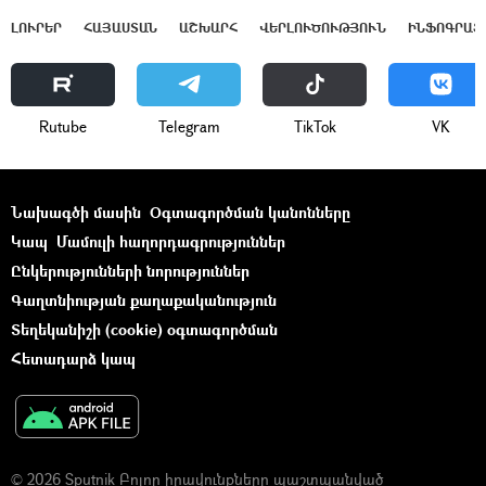
ԼՈՒՐԵՐ
ՀԱՅԱՍՏԱՆ
ԱՇԽԱՐՀ
ՎԵՐԼՈՒԾՈՒԹՅՈՒՆ
ԻՆՖՈԳՐԱՖ
Rutube
Telegram
ТikТоk
VK
Նախագծի մասին
Օգտագործման կանոնները
Կապ
Մամուլի հաղորդագրություններ
Ընկերությունների նորություններ
Գաղտնիության քաղաքականություն
Տեղեկանիշի (cookie) օգտագործման
Հետադարձ կապ
© 2026 Sputnik Բոլոր իրավունքները պաշտպանված