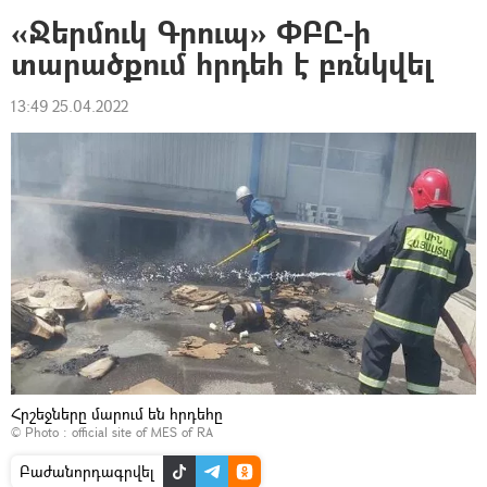
«Ջերմուկ Գրուպ» ՓԲԸ-ի
տարածքում հրդեհ է բռնկվել
13:49 25.04.2022
Հրշեջները մարում են հրդեհը
© Photo :
official site of MES of RA
Բաժանորդագրվել