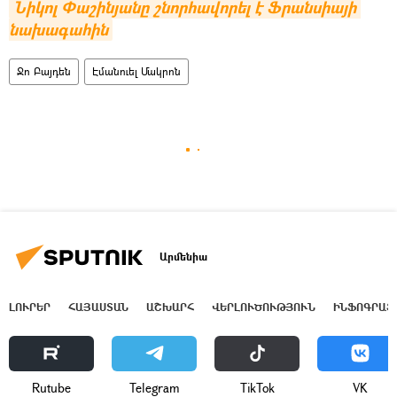
Նիկոլ Փաշինյանը շնորհավորել է Ֆրանսիայի 
նախագահին
Ջո Բայդեն
Էմանուել Մակրոն
Արմենիա
ԼՈՒՐԵՐ
ՀԱՅԱՍՏԱՆ
ԱՇԽԱՐՀ
ՎԵՐԼՈՒԾՈՒԹՅՈՒՆ
ԻՆՖՈԳՐԱՖ
Rutube
Telegram
ТikТоk
VK