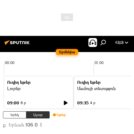
ՀԱՅ
Արմենիա
00:00
01:00
Ուղիղ եթեր
Ուղիղ եթեր
Լուրեր
Մամուլի տեսություն
09:00
09:35
6 ր
4 ր
Երեկ
Այսօր
Եթեր
ք. Երևան
106.0