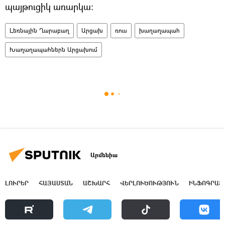
պայթուցիկ առարկա։
Լեռնային Ղարաբաղ
Արցախ
ռուս
խաղաղապահ
Խաղաղապահներն Արցախում
Արմենիա
ԼՈՒՐԵՐ
ՀԱՅԱՍՏԱՆ
ԱՇԽԱՐՀ
ՎԵՐԼՈՒԾՈՒԹՅՈՒՆ
ԻՆՖՈԳՐԱՖ