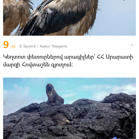
9
© Sputnik / Asatur Yesayants
/15
Կեղտոտ փետուրներով արագիլներ՝ ՀՀ Արարատի
մարզի Հովտաշեն գյուղում։