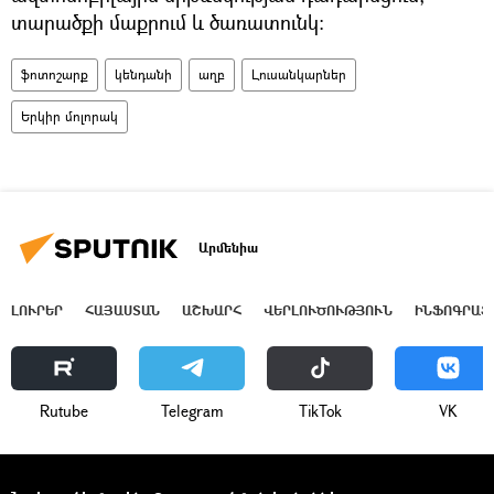
տարածքի մաքրում և ծառատունկ:
ֆոտոշարք
կենդանի
աղբ
Լուսանկարներ
Երկիր մոլորակ
Արմենիա
ԼՈՒՐԵՐ
ՀԱՅԱՍՏԱՆ
ԱՇԽԱՐՀ
ՎԵՐԼՈՒԾՈՒԹՅՈՒՆ
ԻՆՖՈԳՐԱՖ
Rutube
Telegram
ТikТоk
VK