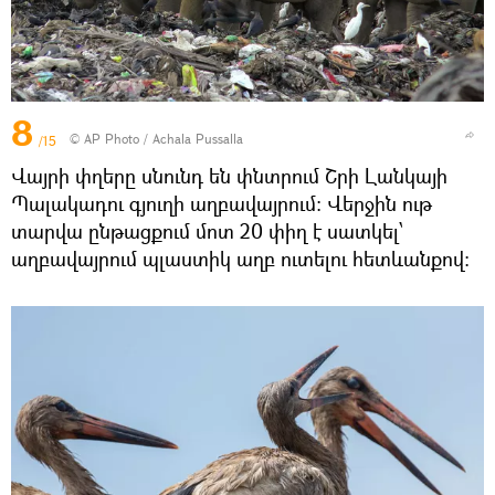
8
© AP Photo / Achala Pussalla
/15
Վայրի փղերը սնունդ են փնտրում Շրի Լանկայի
Պալակադու գյուղի աղբավայրում: Վերջին ութ
տարվա ընթացքում մոտ 20 փիղ է սատկել՝
աղբավայրում պլաստիկ աղբ ուտելու հետևանքով: