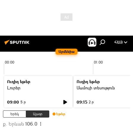
ՀԱՅ
Արմենիա
00:00
01:00
Ուղիղ եթեր
Ուղիղ եթեր
Լուրեր
Մամուլի տեսություն
09:00
09:15
5 ր
2 ր
Երեկ
Այսօր
Եթեր
ք. Երևան
106.0