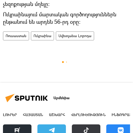
չեզոքության մղելը։
Ուկրաինայում մարտական գործողություններն
ընթանում են արդեն 56-րդ օրը։
Ռուսաստան
Ուկրաինա
Սվետլանա Լոբոդա
Արմենիա
ԼՈՒՐԵՐ
ՀԱՅԱՍՏԱՆ
ԱՇԽԱՐՀ
ՎԵՐԼՈՒԾՈՒԹՅՈՒՆ
ԻՆՖՈԳՐԱՖ