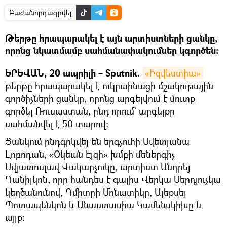
Բաժանորդագրվել
Թերթը հրապարակել է այն արտիստների ցանկը,
որոնց նկատմամբ սահմանափակումներ կգործեն։
ԵՐԵՎԱՆ, 20 ապրիլի – Sputnik.
«Իզվեստիա»
թերթը հրապարակել է ուկրաինացի մշակութային
գործիչների ցանկը, որոնց արգելվում է մուտք
գործել Ռուսաստան, ընդ որում` արգելքը
սահմանվել է 50 տարով։
Ցանկում ընդգրկվել են երգչուհի Սվետլանա
Լոբոդան, «Օկեան Էլզի» խմբի մեներգիչ
Սվյատոսլավ Վակարչուկը, արտիստ Անդրեյ
Դանիլկոն, որը հանդես է գալիս Վերկա Սերդյուչկա
կեղծանունով, Դմիտրի Մոնատիկը, Ալեքսեյ
Պոտապենկոն և Անաստասիա Կամենսկիխը և
այլք։