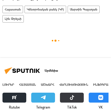
Հայաստան
Կենտրոնական բանկ (ԿԲ)
Մարտին Գալստյան
Լին Թրեյսի
Արմենիա
ԼՈՒՐԵՐ
ՀԱՅԱՍՏԱՆ
ԱՇԽԱՐՀ
ՎԵՐԼՈՒԾՈՒԹՅՈՒՆ
ԻՆՖՈԳՐԱՖ
Rutube
Telegram
ТikТоk
VK