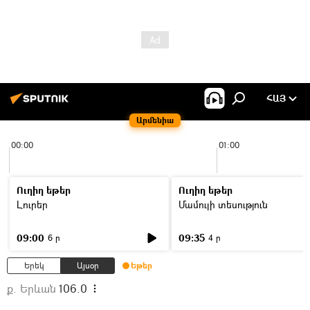
ՀԱՅ
Արմենիա
00:00
01:00
Ուղիղ եթեր
Ուղիղ եթեր
Լուրեր
Մամուլի տեսություն
09:00
09:35
6 ր
4 ր
Երեկ
Այսօր
Եթեր
ք. Երևան
106.0