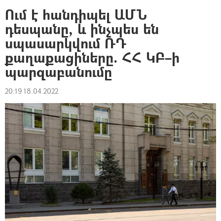
Ում է հանդիպել ԱՄՆ
դեսպանը, և ինչպես են
սպասարկվում ՌԴ
քաղաքացիները. ՀՀ ԿԲ–ի
պարզաբանումը
20:19 18.04.2022