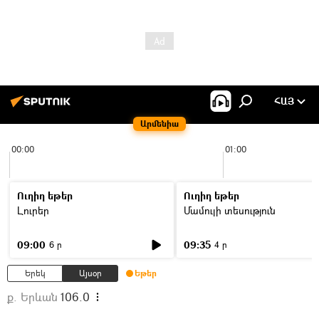
ՀԱՅ
Արմենիա
00:00
01:00
Ուղիղ եթեր
Ուղիղ եթեր
Լուրեր
Մամուլի տեսություն
09:00
09:35
6 ր
4 ր
Երեկ
Այսօր
Եթեր
ք. Երևան
106.0