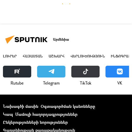
Արմենիա
ԼՈՒՐԵՐ
ՀԱՅԱՍՏԱՆ
ԱՇԽԱՐՀ
ՎԵՐԼՈՒԾՈՒԹՅՈՒՆ
ԻՆՖՈԳՐԱՖ
Rutube
Telegram
ТikТоk
VK
Նախագծի մասին
Օգտագործման կանոնները
Կապ
Մամուլի հաղորդագրություններ
Ընկերությունների նորություններ
Գաղտնիության քաղաքականություն