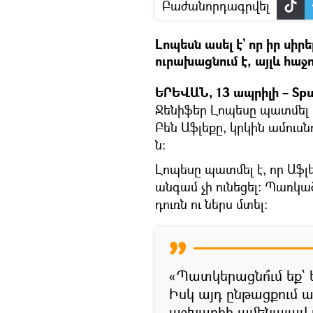
Բաժանորդագրվել
Լոպեսն ասել է` որ իր սիրե
ուրախացնում է, այլև հաջո
ԵՐԵՎԱՆ, 13 ապրիլի – Spu
Ջենիֆեր Լոպեսը պատմել է
Բեն Աֆլեքը, կրկին ամուսն
ն։
Լոպեսը պատմել է, որ Աֆ
անգամ չի ունեցել: Պառկած
դուռն ու ներս մտել:
«Պատկերացնո՞ւմ եք՝ ե
Իսկ այդ ընթացքում 
աշխարհի ամենալավ վ