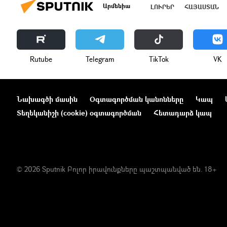
Արմենիա
ԼՈՒՐԵՐ
ՀԱՅԱՍՏԱՆ
Rutube
Telegram
ТikТоk
VK
Նախագծի մասին
Օգտագործման կանոնները
Կապ
Տեղեկանիշի (cookie) օգտագործման
Հետադարձ կապ
© 2026 Sputnik Բոլոր իրավունքները պաշտպանված են. 18+