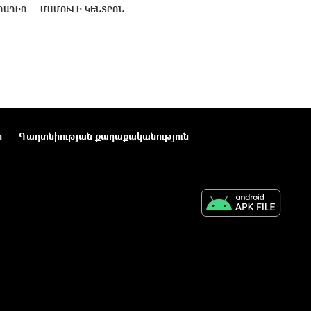
ՌԱԴԻՈ
ՄԱՄՈՒԼԻ ԿԵՆՏՐՈՆ
ր
Գաղտնիության քաղաքականություն