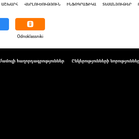
ԱՇԽԱՐՀ
ՎԵՐԼՈՒԾՈՒԹՅՈՒՆ
ԻՆՖՈԳՐԱՖԻԿԱ
ՏԵՍԱՆՅՈՒԹԵՐ
Odnoklassniki
Մամուլի հաղորդագրություններ
Ընկերությունների նորություննե