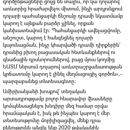
գործընթացները ցույց են տալիս, որ կա դոլարով
առևտրից հրաժարվելու միտում, ինչի արդյունքում
դոլարի պահանջարկի ճնշումը դրամի նկատմամբ
կարող է այնքան բարձր չլինել, որքան
կանխատեսվում էր։ Պահանջարկի ավելացվումը,
անշուշտ, կարող է հանգեցնել դոլարի
կայունացման, ինչը կհարվածի դրամի դիրքերին`
դրանից բխող բացասական հետևանքներով ու
գնաճային դրսևորումներով, բայց մյուս կողմից
ԵԱՏՄ ներսում դոլարով առևտրաշրջանառության
կրճատումը կարող է լինել մեղմացուցիչ գործոն»,–
պարզաբանեց տնտեսագետը։
Ամիրխանյանի խոսքով` տեղական
արտադրությամբ բոլոր հնարավոր վնասները
կոմպենսացնելու խնդիրը մեզ համար օրվա
հրամայական է, իսկ թե ինչպես կարող է մեր
տնտեսությունը մոբիլիզացվել, մենք դրա
քննությունն անցել ենք 2020 թվականին