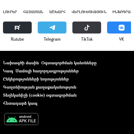
ԼՈՒՐԵՐ
ՀԱՅԱՍՏԱՆ
ԱՇԽԱՐՀ
ՎԵՐԼՈՒԾՈՒԹՅՈՒՆ
ԻՆՖՈԳՐԱՖ
Rutube
Telegram
ТikТоk
VK
Նախագծի մասին
Օգտագործման կանոնները
Կապ
Մամուլի հաղորդագրություններ
Ընկերությունների նորություններ
Գաղտնիության քաղաքականություն
Տեղեկանիշի (cookie) օգտագործման
Հետադարձ կապ