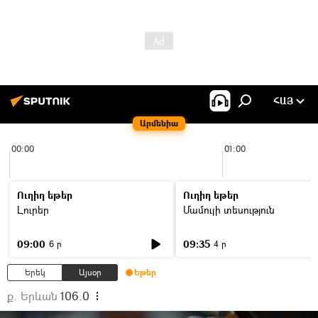
ՀԱՅ
Արմենիա
00:00
01:00
Ուղիղ եթեր
Ուղիղ եթեր
Լուրեր
Մամուլի տեսություն
09:00
09:35
6 ր
4 ր
Երեկ
Այսօր
Եթեր
ք. Երևան
106.0