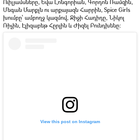
Ուիլյամսները, Եվա Լոնգորիան, Գորդոն Ռամզին,
Մեգան Մարքլն ու արքայազն Հարրին, Spice Girls
խումբը՝ ամբողջ կազմով, Ջիջի Հադիդը, Նիկոլ
Ռիչին, Էլիզաբեթ Հըրլին և Ժիզել Բունդխենը։
View this post on Instagram