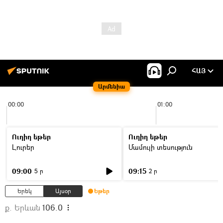
ՀԱՅ
Արմենիա
00:00
01:00
Ուղիղ եթեր
Ուղիղ եթեր
Լուրեր
Մամուլի տեսություն
09:00
09:15
5 ր
2 ր
Երեկ
Այսօր
Եթեր
ք. Երևան
106.0