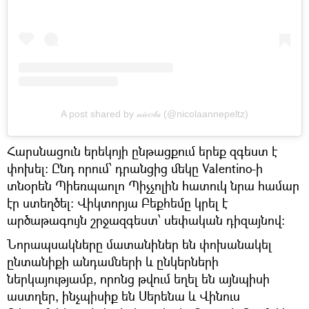
A post shared by 𝓃𝒾𝒸𝑜𝓁𝒶 (@nicolaannepeltz)
Հարսնացուն երեկոյի ընթացքում երեք զգեստ է
փոխել։ Ընդ որում՝ դրանցից մեկը Valentino-ի
տնօրեն Պիեռպաոլո Պիչչոլին հատուկ նրա համար
էր ստեղծել։ Վիկտորյա Բեքհեմը կրել է
արծաթագույն շրջազգեստ՝ սեփական դիզայնով։
Նորապսակները մատանիներ են փոխանակել
ընտանիքի անդամների և ընկերների
ներկայությամբ, որոնց թվում եղել են այնպիսի
աստղեր, ինչպիսիք են Սերենա և Վինուս