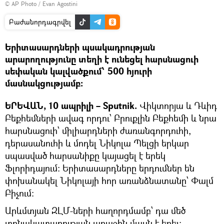
© AP Photo / Evan Agostini
Բաժանորդագրվել
Երիտասարդների պսակադրության
արարողությունը տեղի է ունեցել հարսնացուի
սեփական կալվածքում՝ 500 հյուրի
մասնակցությամբ։
ԵՐԵՎԱՆ, 10 ապրիլի – Sputnik.
Վիկտորյա և Դևիդ
Բեքհեմների ավագ որդու՝ Բրուքլին Բեքհեմի և նրա
հարսնացուի՝ միլիարդների ժառանգորդուհի,
դերասանուհի և մոդել Նիկոլա Պելցի երկար
սպասված հարսանիքը կայացել է երեկ
Ֆլորիդայում։ Երիտասարդները երդումներ են
փոխանակել Նիկոլայի հոր առանձնատանը՝ Փալմ
Բիչում։
Արևմտյան ԶԼՄ-ների հաղորդմամբ՝ դա մեծ
տոնակատարության առաջին մասն է եղել։