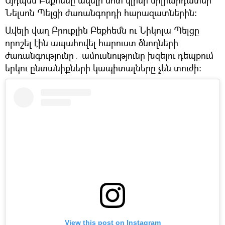
Այդպես Բեքհեմը ավելի մոտ կլինի միլիարդատեր
Նելսոն Պելցի ժառանգորդի հարազատներին։
Ավելի վաղ Բրուքլին Բեքհեմն ու Նիկոլա Պելցը
որոշել էին ապահովել հարուստ ծնողների
ժառանգությունը․ ամուսնությունը խզելու դեպքում
երկու ընտանիքների կապիտալները չեն տուժի։
View this post on Instagram