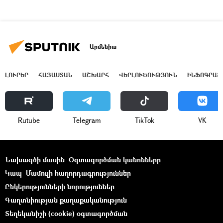
Արմենիա
ԼՈՒՐԵՐ
ՀԱՅԱՍՏԱՆ
ԱՇԽԱՐՀ
ՎԵՐԼՈՒԾՈՒԹՅՈՒՆ
ԻՆՖՈԳՐԱՖ
Rutube
Telegram
ТikТоk
VK
Նախագծի մասին
Օգտագործման կանոնները
Կապ
Մամուլի հաղորդագրություններ
Ընկերությունների նորություններ
Գաղտնիության քաղաքականություն
Տեղեկանիշի (cookie) օգտագործման