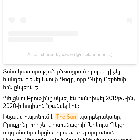
A post shared by 𝓃𝒾𝒸𝑜𝓁𝒶 (@nicolaannepeltz)
Տոնակատարության ընթացքում որպես դիջեյ
հանդես է եկել Սնուփ Դոգը, որը Դևիդ Բեքհեմի
հին ընկերն է։
Պելցն ու Բրուքլինը սկսել են հանդիպել 2019թ․-ին,
2020-ի հուլիսին նշանվել էին։
Ինչպես հայտնում է
The Sun
պարբերականը,
Բրուքլինը որոշել է հարսնացուի՝ Նիկոլա Պելցի
ազգանունը վերցնել որպես երկրորդ անուն։