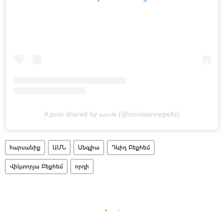
A post shared by 𝓃𝒾𝒸𝑜𝓁𝒶 (@nicolaannepeltz)
հարսանիք
ԱՄՆ
Անգլիա
Դևիդ Բեքհեմ
Վիկտորյա Բեքհեմ
որդի