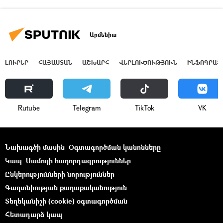
Արմենիա
ԼՈՒՐԵՐ
ՀԱՅԱՍՏԱՆ
ԱՇԽԱՐՀ
ՎԵՐԼՈՒԾՈՒԹՅՈՒՆ
ԻՆՖՈԳՐԱՖ
Rutube
Telegram
ТikТоk
VK
Նախագծի մասին
Օգտագործման կանոնները
Կապ
Մամուլի հաղորդագրություններ
Ընկերությունների նորություններ
Գաղտնիության քաղաքականություն
Տեղեկանիշի (cookie) օգտագործման
Հետադարձ կապ