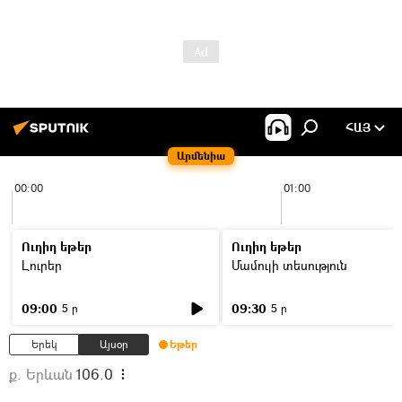
ՀԱՅ
Արմենիա
00:00
01:00
Ուղիղ եթեր
Ուղիղ եթեր
Լուրեր
Մամուլի տեսություն
09:00
09:30
5 ր
5 ր
Երեկ
Այսօր
Եթեր
ք. Երևան
106.0