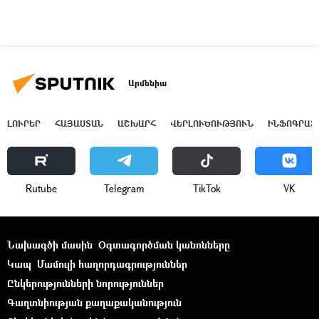
Արմենիա
ԼՈՒՐԵՐ
ՀԱՅԱՍՏԱՆ
ԱՇԽԱՐՀ
ՎԵՐԼՈՒԾՈՒԹՅՈՒՆ
ԻՆՖՈԳՐԱՖ
Rutube
Telegram
ТikТоk
VK
Նախագծի մասին
Օգտագործման կանոնները
Կապ
Մամուլի հաղորդագրություններ
Ընկերությունների նորություններ
Գաղտնիության քաղաքականություն