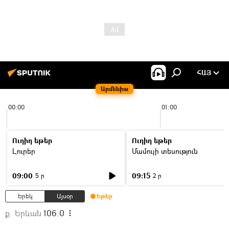
ՀԱՅ
Արմենիա
00:00
01:00
Ուղիղ եթեր
Ուղիղ եթեր
Լուրեր
Մամուլի տեսություն
09:00
09:15
5 ր
2 ր
Երեկ
Այսօր
Եթեր
ք. Երևան
106.0