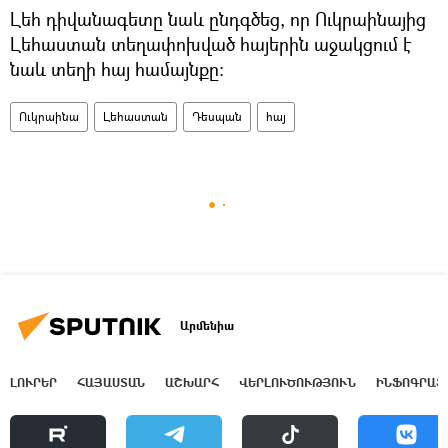
Լեհ դիվանագետը նաև ընդգծեց, որ Ուկրաինայից
Լեհաստան տեղափոխված հայերին աջակցում է
նաև տեղի հայ համայնքը։
Ուկրաինա
Լեհաստան
Դեսպան
հայ
Արմենիա
ԼՈՒՐԵՐ
ՀԱՅԱՍՏԱՆ
ԱՇԽԱՐՀ
ՎԵՐԼՈՒԾՈՒԹՅՈՒՆ
ԻՆՖՈԳՐԱՖ