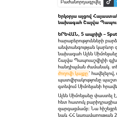
Բաժանորդագրվել
Երկօրյա այցով Հայաստա
նախագահ Շալվա Պապուա
ԵՐԵՎԱՆ, 5 ապրիլի – Sput
հարաբերությունների բա
անվտանգության կարևոր գո
նախագահ Ալեն Սիմոնյա
Շալվա Պապուաշվիլիի գլ
հանդիպման ժամանակ. տեղ
ժողովի կայքը
` հավելելով
պատվիրակությունը պաշտո
գտնվում Սիմոնյանի հրավե
Ալեն Սիմոնյանը փաստել է
հետ հատուկ բարիդրացիա
զարգացմամբ: Նա հիշեցրել
նաև ՀՀ կառավարության 20