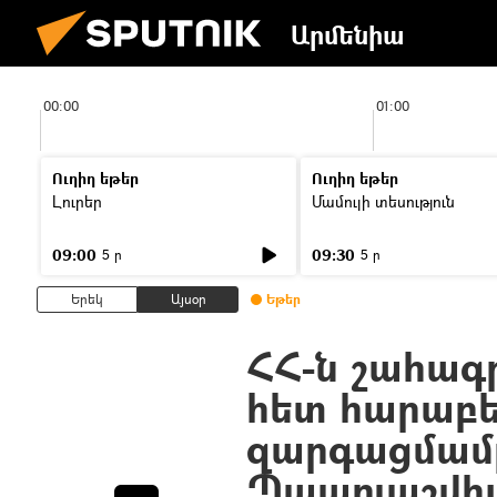
Արմենիա
00:00
01:00
Ուղիղ եթեր
Ուղիղ եթեր
Լուրեր
Մամուլի տեսություն
09:00
09:30
5 ր
5 ր
Երեկ
Այսօր
Եթեր
ՀՀ-ն շահագ
հետ հարաբե
զարգացմամբ
Պապուաշվիլ