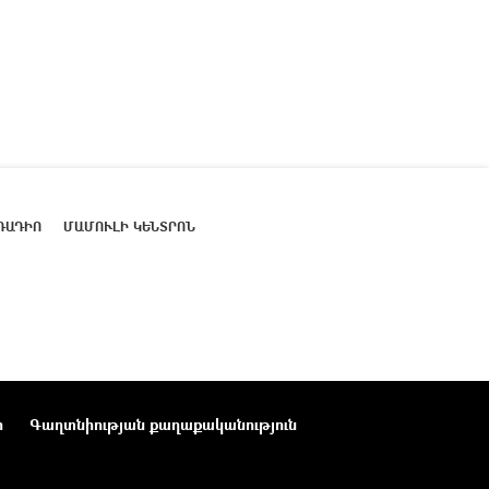
ՌԱԴԻՈ
ՄԱՄՈՒԼԻ ԿԵՆՏՐՈՆ
ր
Գաղտնիության քաղաքականություն