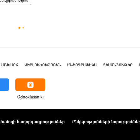
տվիրակություն
ԱՇԽԱՐՀ
ՎԵՐԼՈՒԾՈՒԹՅՈՒՆ
ԻՆՖՈԳՐԱՖԻԿԱ
ՏԵՍԱՆՅՈՒԹԵՐ
Odnoklassniki
Մամուլի հաղորդագրություններ
Ընկերությունների նորություննե