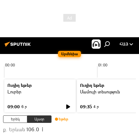
ՀԱՅ
Արմենիա
00:00
01:00
Ուղիղ եթեր
Ուղիղ եթեր
Լուրեր
Մամուլի տեսություն
09:00
09:35
6 ր
4 ր
Երեկ
Այսօր
Եթեր
ք. Երևան
106.0