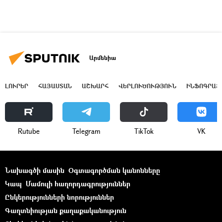
Արմենիա
ԼՈՒՐԵՐ
ՀԱՅԱՍՏԱՆ
ԱՇԽԱՐՀ
ՎԵՐԼՈՒԾՈՒԹՅՈՒՆ
ԻՆՖՈԳՐԱՖ
Rutube
Telegram
ТikТоk
VK
Նախագծի մասին
Օգտագործման կանոնները
Կապ
Մամուլի հաղորդագրություններ
Ընկերությունների նորություններ
Գաղտնիության քաղաքականություն