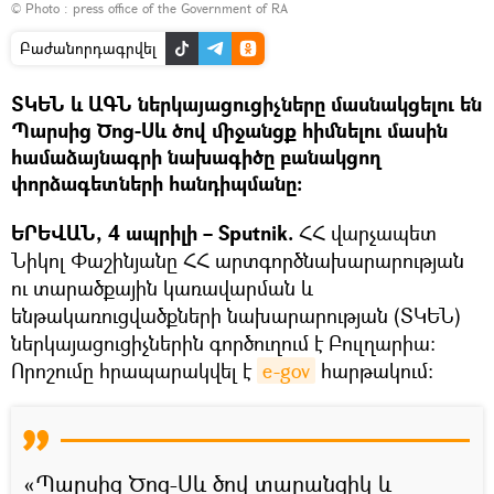
© Photo :
press office of the Government of RA
Բաժանորդագրվել
ՏԿԵՆ և ԱԳՆ ներկայացուցիչները մասնակցելու են
Պարսից Ծոց-Սև ծով միջանցք հիմնելու մասին
համաձայնագրի նախագիծը բանակցող
փորձագետների հանդիպմանը։
ԵՐԵՎԱՆ, 4 ապրիլի – Sputnik.
ՀՀ վարչապետ
Նիկոլ Փաշինյանը ՀՀ արտգործնախարարության
ու տարածքային կառավարման և
ենթակառուցվածքների նախարարության (ՏԿԵՆ)
ներկայացուցիչներին գործուղում է Բուլղարիա։
Որոշումը հրապարակվել է
e-gov
հարթակում։
«Պարսից Ծոց-Սև ծով տարանցիկ և