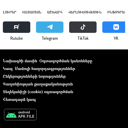
ԼՈՒՐԵՐ
ՀԱՅԱՍՏԱՆ
ԱՇԽԱՐՀ
ՎԵՐԼՈՒԾՈՒԹՅՈՒՆ
ԻՆՖՈԳՐԱՖ
Rutube
Telegram
ТikТоk
VK
Նախագծի մասին
Օգտագործման կանոնները
Կապ
Մամուլի հաղորդագրություններ
Ընկերությունների նորություններ
Գաղտնիության քաղաքականություն
Տեղեկանիշի (cookie) օգտագործման
Հետադարձ կապ